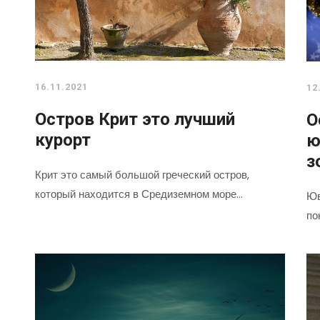
16.11.2021
12
Остров Крит это лучший
О
курорт
ю
з
Крит это самый большой греческий остров,
который находится в Средиземном море…
Юв
по