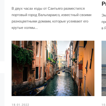
Р
В двух часах езды от Сантьяго разместился
портовый город Вальпараисо, известный своими
Эм
разноцветными домами, которые усеивают его
пр
крутые холмы.…
в 
18.01.2022
10