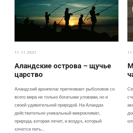
11.11.2021
11
Аландские острова – щучье
М
царство
ч
Аландский архипелаг притягивает рыболовов со
Се
всего мира не только богатыми уловами, но и
сч
своей удивительной природой. На Аландах
ак
действительно уникальный микроклимат,
до
природа, которая лечит, и воздух, который
ол
хочется пить.…