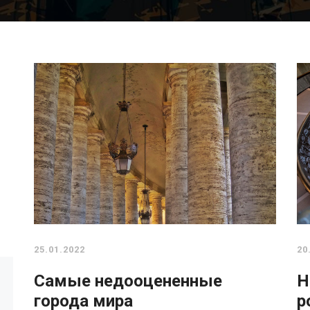
25.01.2022
20
Самые недооцененные
Н
города мира
р