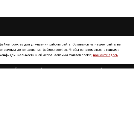
ТУРИЗМ
КОНТИНЕНТ
айлы cookies для улучшения работы сайта. Оставаясь на нашем сайте, вы
условиями использования файлов cookies. Чтобы ознакомиться с нашими
онфиденциальности и об использовании файлов cookie,
нажмите здесь
.
Континенты
Европа
Полезная информация
Америка
Достопримечательности
Африка
Сервисы
Азия
Новости
Австрания
Copyright © 2019. All right reserved