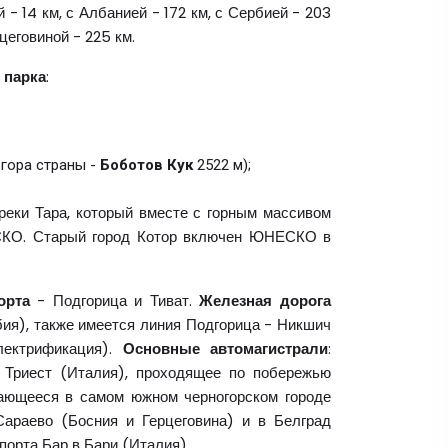
 - 14 км, с Албанией - 172 км, с Сербией - 203
цеговиной - 225 км.
 парка
:
 гора страны -
Боботов Кук
2522 м);
реки Тара, который вместе с горным массивом
О. Старый город Котор включен ЮНЕСКО в
орта
- Подгорица и Тиват.
Железная дорога
бия), также имеется линия Подгорица - Никшич
лектрификация).
Основные автомагистрали
:
 Триест (Италия), проходящее по побережью
вающееся в самом южном черногорском городе
Сараево (Босния и Герцеговина) и в Белград
порта Бар в Бари (Италия).