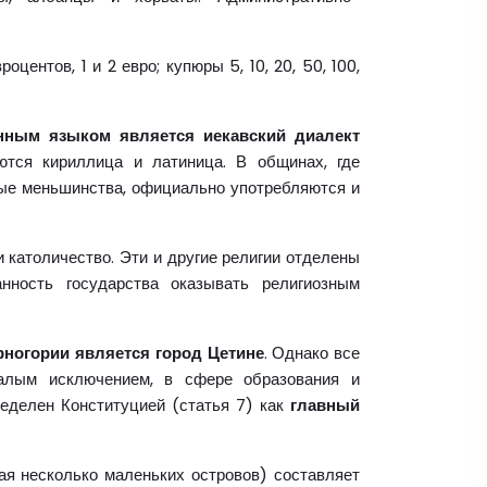
вроцентов, 1 и 2 евро; купюры 5, 10, 20, 50, 100,
енным языком является иекавский диалект
ются кириллица и латиница. В общинах, где
ые меньшинства, официально употребляются и
 католичество. Эти и другие религии отделены
анность государства оказывать религиозным
рногории является город Цетине
. Однако все
алым исключением, в сфере образования и
ределен Конституцией (статья 7) как
главный
ая несколько маленьких островов) составляет