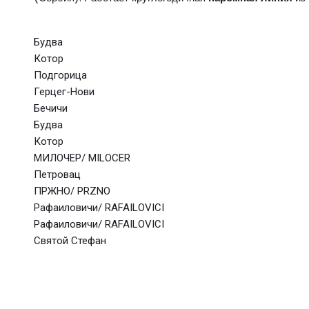
Будва
Котор
Подгорица
Герцег-Нови
Бечичи
Будва
Котор
МИЛОЧЕР/ MILOCER
Петровац
ПРЖНО/ PRZNO
Рафаиловичи/ RAFAILOVICI
Рафаиловичи/ RAFAILOVICI
Святой Стефан