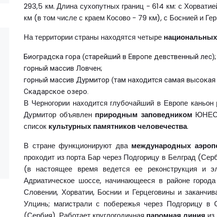
293,5 км. Длина сухопутных границ - 614 км: с Хорватией
км (в том числе с краем Косово - 79 км), с Боснией и Гер
На территории страны находятся четыре
национальных
Биоградска гора (старейший в Европе девственный лес);
горный массив Ловчен;
горный массив Дурмитор (там находится самая высокая
Скадарское озеро.
В Черногории находится глубочайший в Европе каньон 
Дурмитор объявлен
природным заповедником
ЮНЕСК
список
культурных памятников человечества
.
В стране функционируют два
международных аэроп
проходит из порта Бар через Подгорицу в Белград (Сер
(в настоящее время ведется ее реконструкция и э
Адриатическое шоссе, начинающееся в районе города
Словении, Хорватии, Боснии и Герцеговины и заканчи
Улцинь; магистрали с побережья через Подгорицу в 
(Сербия). Работает круглогодичная
паромная линия
из 