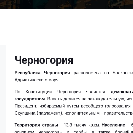
Черногория
Республика Черногория
расположена на Балканско
Адриатического моря.
По Конституции Черногория является
демокра
государством
. Власть делится на законодательную, ис
Президент, избираемый путем всеобщего голосования 
Скупщина (парламент), исполнительным - правительств
Территория страны
- 13,8 тысяч кв.км.
Население
- 6
основном черногорцы и сербы, а также боснийц