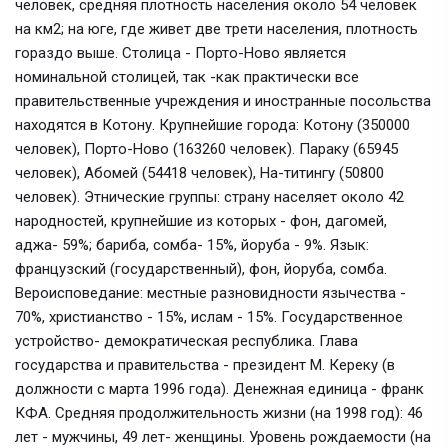
человек, средняя плотность населения около 54 человек
на км2; на юге, где живет две трети населения, плотность
гораздо выше. Столица - Порто-Ново является
номинальной столицей, так -как практически все
правительственные учреждения и иностранные посольства
находятся в Котону. Крупнейшие города: Котону (350000
человек), Порто-Ново (163260 человек). Параку (65945
человек), Абомей (54418 человек), На-титингу (50800
человек). Этнические группы: страну населяет около 42
народностей, крупнейшие из которых - фон, дагомей,
аджа- 59%; бариба, сомба- 15%, йоруба - 9%. Язык:
французский (государственный), фон, йоруба, сомба.
Вероисповедание: местные разновидности язычества -
70%, христианство - 15%, ислам - 15%. Государственное
устройство- демократическая республика. Глава
государства и правительства - президент М. Кереку (в
должности с марта 1996 года). Денежная единица - франк
КФА. Средняя продолжительность жизни (на 1998 год): 46
лет - мужчины, 49 лет- женщины. Уровень рождаемости (на