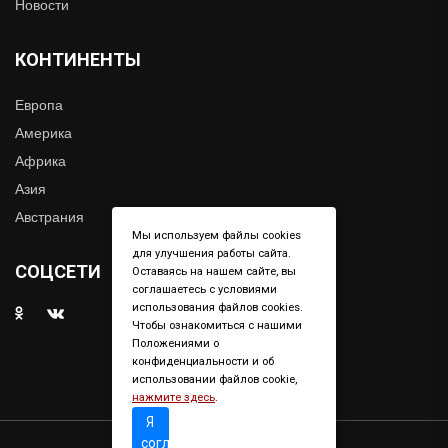
Новости
КОНТИНЕНТЫ
Европа
Америка
Африка
Азия
Австрания
Мы используем файлы cookies
для улучшения работы сайта.
СОЦСЕТИ
Оставаясь на нашем сайте, вы
соглашаетесь с условиями
использования файлов cookies.
Чтобы ознакомиться с нашими
Положениями о
конфиденциальности и об
использовании файлов cookie,
нажмите здесь
.
Я
согласен
Copyright © 2019. All right reserved