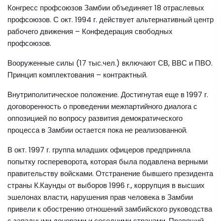
Конгресс профсоюзов Замбии объединяет 18 отраслевых
профсоюзов. С окт. 1994 г. действует альтернативный центр
рабочего движения – Конфедерация свободных
профсоюзов.
Вооруженные силы (17 тыс.чел.) включают СВ, ВВС и ПВО.
Принцип комплектования – контрактный.
Внутриполитическое положение. Достигнутая еще в 1997 г.
договоренность о проведении межпартийного диалога с
оппозицией по вопросу развития демократического
процесса в Замбии остается пока не реализованной.
В окт. 1997 г. группа младших офицеров предприняла
попытку госпереворота, которая была подавлена верными
правительству войсками. Отстранение бывшего президента
страны К.Каунды от выборов 1996 г., коррупция в высших
эшелонах власти, нарушения прав человека в Замбии
привели к обострению отношений замбийского руководства
с западными донорами и соседними странами. Правящий