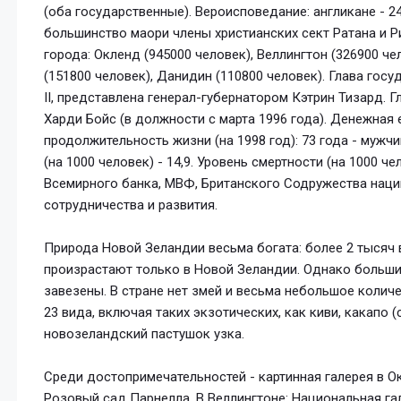
(оба государственные). Вероисповедание: англикане - 24
большинство маори члены христианских сект Ратана и Ри
города: Окленд (945000 человек), Веллингтон (326900 че
(151800 человек), Данидин (110800 человек). Глава гос
II, представлена генерал-губернатором Кэтрин Тизард. 
Харди Бойс (в должности с марта 1996 года). Денежная
продолжительность жизни (на 1998 год): 73 года - мужч
(на 1000 человек) - 14,9. Уровень смертности (на 1000 че
Всемирного банка, МВФ, Британского Содружества наци
сотрудничества и развития.
Природа Новой Зеландии весьма богата: более 2 тысяч в
произрастают только в Новой Зеландии. Однако больш
завезены. В стране нет змей и весьма небольшое колич
23 вида, включая таких экзотических, как киви, какапо (
новозеландский пастушок узка.
Среди достопримечательностей - картинная галерея в Ок
Розовый сад Парнелла. В Веллингтоне: Национальная га