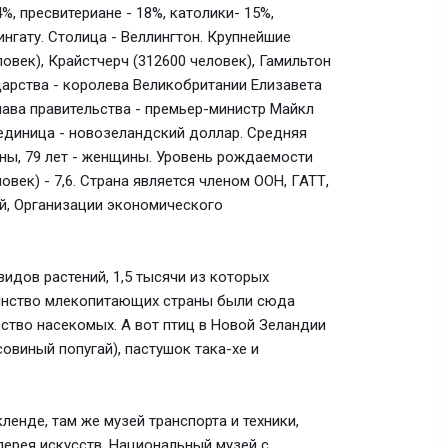
%, пресвитериане - 18%, католики- 15%,
нгату. Столица - Веллингтон. Крупнейшие
ловек), Крайстчерч (312600 человек), Гамильтон
ударства - королева Великобритании Елизавета
Глава правительства - премьер-министр Майкл
 единица - новозеландский доллар. Средняя
ины, 79 лет - женщины. Уровень рождаемости
ловек) - 7,6. Страна является членом ООН, ГАТТ,
й, Организации экономического
идов растений, 1,5 тысячи из которых
инство млекопитающих страны были сюда
ество насекомых. А вот птиц в Новой Зеландии
совиный попугай), пастушок така-хе и
ленде, там же музей транспорта и техники,
лерея искусств. Национальный музей с