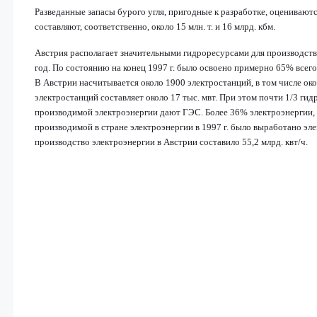
Разведанные запасы бурого угля, пригодные к разработке, оцениваются
составляют, соответственно, около 15 млн. т. и 16 млрд. кбм.
Австрия располагает значительными гидроресурсами для производства
год. По состоянию на конец 1997 г. было освоено примерно 65% всег
В Австрии насчитывается около 1900 электростанций, в том числе о
электростанций составляет около 17 тыс. мвт. При этом почти 1/3 ги
производимой электроэнергии дают ГЭС. Более 36% электроэнергии, 
производимой в стране электроэнергии в 1997 г. было выработано эле
производство электроэнергии в Австрии составило 55,2 млрд. квт/ч.