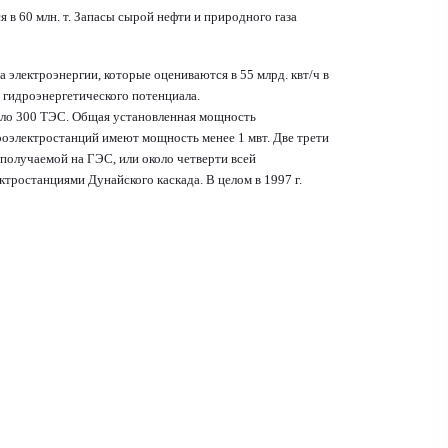
 в 60 млн. т. Запасы сырой нефти и природного газа
 электроэнергии, которые оцениваются в 55 млрд. квт/ч в
о гидроэнергетического потенциала.
коло 300 ТЭС. Общая установленная мощность
дроэлектростанций имеют мощность менее 1 мвт. Две трети
получаемой на ГЭС, или около четверти всей
ктростанциями Дунайского каскада. В целом в 1997 г.