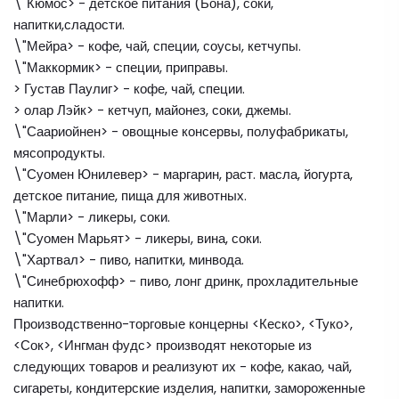
\"Кюмос> - детское питания (Бона), соки,
напитки,сладости.
\"Мейра> - кофе, чай, специи, соусы, кетчупы.
\"Маккормик> - специи, приправы.
> Густав Паулиг> - кофе, чай, специи.
> олар Лэйк> - кетчуп, майонез, соки, джемы.
\"Саариойнен> - овощные консервы, полуфабрикаты,
мясопродукты.
\"Суомен Юнилевер> - маргарин, раст. масла, йогурта,
детское питание, пища для животных.
\"Марли> - ликеры, соки.
\"Суомен Марьят> - ликеры, вина, соки.
\"Хартвал> - пиво, напитки, минвода.
\"Синебрюхофф> - пиво, лонг дринк, прохладительные
напитки.
Производственно-торговые концерны <Кеско>, <Туко>,
<Сок>, <Ингман фудс> производят некоторые из
следующих товаров и реализуют их - кофе, какао, чай,
сигареты, кондитерские изделия, напитки, замороженные