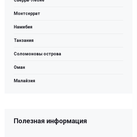
Сьерра-Леоне
Монтсеррат
Намибия
Танзания
Cоломоновы острова
Оман
Малайзия
Полезная информация