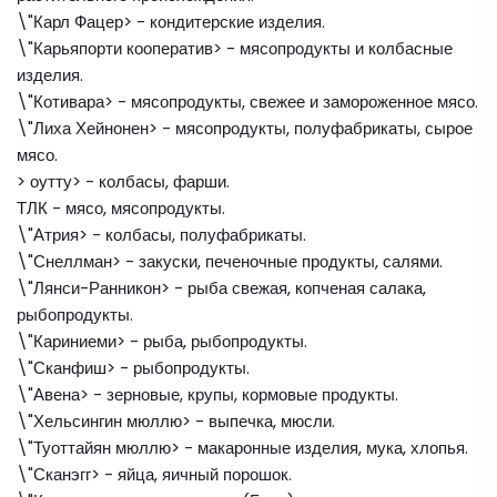
\"Карл Фацер> - кондитерские изделия.
\"Карьяпорти кооператив> - мясопродукты и колбасные
изделия.
\"Котивара> - мясопродукты, свежее и замороженное мясо.
\"Лиха Хейнонен> - мясопродукты, полуфабрикаты, сырое
мясо.
> оутту> - колбасы, фарши.
ТЛК - мясо, мясопродукты.
\"Атрия> - колбасы, полуфабрикаты.
\"Снеллман> - закуски, печеночные продукты, салями.
\"Лянси-Ранникон> - рыба свежая, копченая салака,
рыбопродукты.
\"Кариниеми> - рыба, рыбопродукты.
\"Сканфиш> - рыбопродукты.
\"Авена> - зерновые, крупы, кормовые продукты.
\"Хельсингин мюллю> - выпечка, мюсли.
\"Туоттайян мюллю> - макаронные изделия, мука, хлопья.
\"Сканэгг> - яйца, яичный порошок.