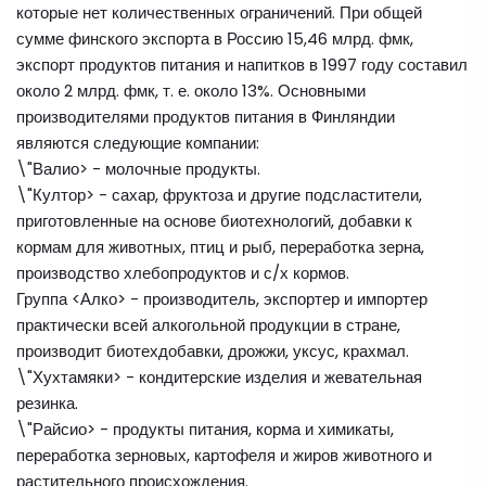
которые нет количественных ограничений. При общей
сумме финского экспорта в Россию 15,46 млрд. фмк,
экспорт продуктов питания и напитков в 1997 году составил
около 2 млрд. фмк, т. е. около 13%. Основными
производителями продуктов питания в Финляндии
являются следующие компании:
\"Валио> - молочные продукты.
\"Култор> - сахар, фруктоза и другие подсластители,
приготовленные на основе биотехнологий, добавки к
кормам для животных, птиц и рыб, переработка зерна,
производство хлебопродуктов и с/х кормов.
Группа <Алко> - производитель, экспортер и импортер
практически всей алкогольной продукции в стране,
производит биотехдобавки, дрожжи, уксус, крахмал.
\"Хухтамяки> - кондитерские изделия и жевательная
резинка.
\"Райсио> - продукты питания, корма и химикаты,
переработка зерновых, картофеля и жиров животного и
растительного происхождения.