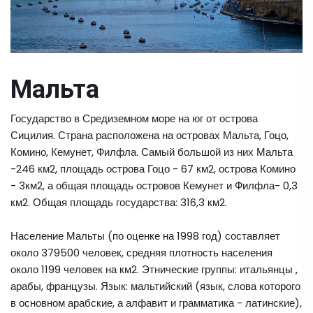
Мальта
Государство в Средиземном море на юг от острова
Сицилия. Страна расположена на островах Мальта, Гоцо,
Комино, Кемунет, Филфла. Самый большой из них Мальта
-246 км2, площадь острова Гоцо - 67 км2, острова Комино
- 3км2, а общая площадь островов Кемунет и Филфла- 0,3
км2. Общая площадь государства: 316,3 км2.
Население Мальты (по оценке на 1998 год) составляет
около 379500 человек, средняя плотность населения
около 1199 человек на км2. Этнические группы: итальянцы ,
арабы, французы. Язык: мальтийский (язык, слова которого
в основном арабские, а алфавит и грамматика - латинские),