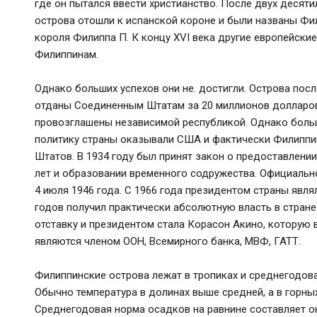
где он пытался ввести христианство. После двух десят
острова отошли к испанской короне и были названы Фи
короля Филиппа П. К концу XVI века другие европейски
Филиппинам.
Однако больших успехов они не. достигли. Острова пос
отданы Соединенным Штатам за 20 миллионов долларов
провозглашены независимой республикой. Однако боль
политику страны оказывали США и фактически Филиппи
Штатов. В 1934 году был принят закон о предоставлени
лет и образовании временного содружества. Официаль
4 июля 1946 года. С 1966 года президентом страны явл
годов получил практически абсолютную власть в стране
отставку и президентом стала Корасон Акино, которую 
являются членом ООН, Всемирного банка, МВФ, ГАТТ.
Филиппинские острова лежат в тропиках и среднегодовая
Обычно температура в долинах выше средней, а в горны
Среднегодовая норма осадков на равнине составляет о