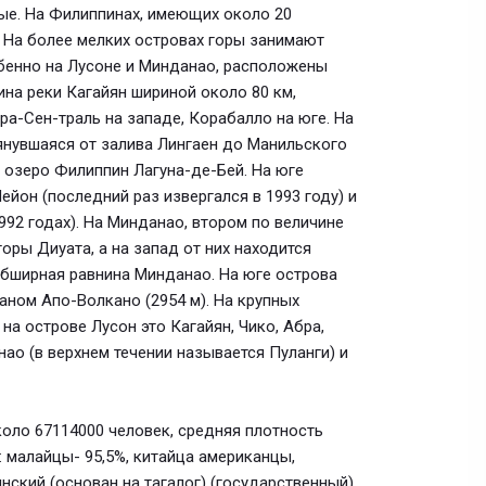
тые. На Филиппинах, имеющих около 20
 На более мелких островах горы занимают
обенно на Лусоне и Минданао, расположены
на реки Кагайян шириной около 80 км,
а-Сен-траль на западе, Корабалло на юге. На
янувшаяся от залива Лингаен до Манильского
 озеро Филиппин Лагуна-де-Бей. На юге
йон (последний раз извергался в 1993 году) и
992 годах). На Минданао, втором по величине
оры Диуата, а на запад от них находится
обширная равнина Минданао. На юге острова
аном Апо-Волкано (2954 м). На крупных
а острове Лусон это Кагайян, Чико, Абра,
ао (в верхнем течении называется Пуланги) и
коло 67114000 человек, средняя плотность
: малайцы- 95,5%, китайца американцы,
нский (основан на тагалог) (государственный),