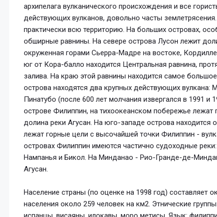
архипелага вулканического происхождения и все горис
действующих вулканов, довольно часты землетрясения.
практически всю территорию. На больших островах, ос
обширные равнины. На севере острова Лусон лежит доли
окруженная горами Сьерра-Мадре на востоке, Кордиллер
юг от Кора-балло находится Центральная равнина, прот
залива. На краю этой равнины находится самое большое
острова находятся два крупных действующих вулкана: Ме
Пинатубо (после 600 лет молчания извергался в 1991 и 1
острове Филиппин, на тихоокеанском побережье лежат г
долина реки Агусан. На юго-западе острова находится 
лежат горные цели с высочайшей точки Филиппин - вулк
островах Филиппин имеются частично судоходные реки: н
Нампанья и Бикол. На Минданао - Рио-Гранде-де-Миндан
Агусан.
Население страны (по оценке на 1998 год) составляет о
населения около 259 человек на км2. Этнические группы
испанцы, висаяны, илокавы, моро метисы. Язык: филиппи