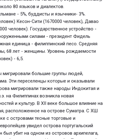
около 80 языков и диалектов.
ульмане - 5%, буддисты и язычники- 3%.
ловек) Кесон-Сити (1670000 человек), Давао
2000 человек). Государственное устройство -
вооруженными силами - президент Фидель
ежная единица - филиппинский песо. Средняя
ины, 68 лет - женщины. Уровень рождаемости
овек) - 6,5.
ны мигрировали большие группы людей,
ама. Эти переселенцы которые и оказывали
трова мигрировали также народы Индокитая и
.э. на Филиппинах возникла новая
стей и культур. В XII веке большое влияние на
, расположенное на острове Суматра. С ХШ
еке с островами тесные торговые и
европейцев увидел острова португальский
 был убит на одном из островов архипелага,