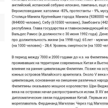
английский, испанский себуано илокано, пампаньо, еще 
Вероисповедание: католики -83%, протестанты - 9%, мус
Столица-Манила Крупнейшие города: Манила (9280000 че
(844000 человек), Себу (610500 человек), Замбоанга (44
республика. Глава государства и главнокомандующий 
Вальдес Рамос (в должности с 30 июня 1992 года). Ден
про должительность жизни (на 1998 год): 65 лет - мужч
(на 1000 человек) - 28,4. Уровень смертности (на 1000 чел
В период между 7000 и 2000 годами до н.э. на Филиппи
проживавших на территории современных Китая и Вьетн
влияние на ранние цивилизации Филиппин. Позже на ос
южных островов Малайского архипелага. Около V века н
цивилизация, основанная на смешении различных народно
Филиппины оказывало мощное королевство Шри-Виджая
века на островах начал распространяться ислам. В XV в
дипломатические связи поддерживая Китай. Первым из 
мореплаватель Фердинанд Магеллан. Через год Магеллан