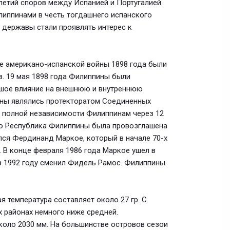
илетий споров между Испанией и Португалией
липпинами в честь тогдашнего испанского
е державы стали проявлять интерес к
ле американо-испанской войны 1898 года были
. 19 мая 1898 года Филиппины были
шое влияние на внешнюю и внутреннюю
ны являлись протекторатом Соединенных
и полной независимости Филиппинам через 12
но Республика Филиппины была провозглашена
ялся Фердинанд Маркое, который в начале 70-х
. В конце февраля 1986 года Маркое ушел в
в 1992 году сменил Фидель Рамос. Филиппины
 температура составляет около 27 гр. С.
х районах немного ниже средней.
коло 2030 мм. На большинстве островов сезои