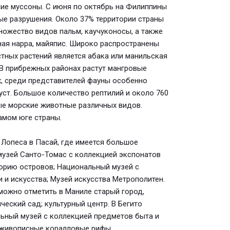
ние муссоны. С июня по октябрь на Филиппины
е разрушения. Около 37% территории страны
ножество видов пальм, каучуконосы, а также
сная нарра, майяпис. Широко распространены
стных растений является абака или манильская
 В прибрежных районах растут мангровые
х, среди представителей фауны особенно
уст. Большое количество рептилий и около 760
ые морские животные различных видов.
амом юге страны.
Лопеса в Пасай, где имеется большое
музей Санто-Томас с коллекцией экспонатов
торию островов; Национальный музей с
и и искусства; Музей искусства Метрополитен.
можно отметить в Маниле старый город,
еский сад; культурный центр. В Бегито
альный музей с коллекцией предметов быта и
 и живописные коралловые рифы