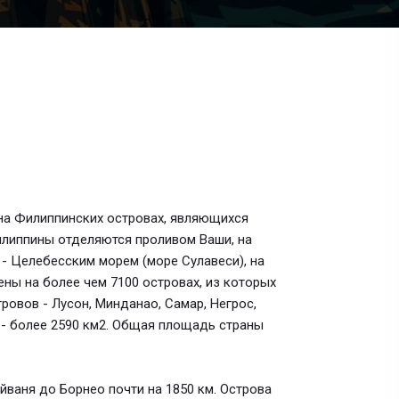
 на Филиппинских островах, являющихся
илиппины отделяются проливом Ваши, на
- Целебесским морем (море Сулавеси), на
ы на более чем 7100 островах, из которых
ровов - Лусон, Минданао, Самар, Негрос,
те- более 2590 км2. Общая площадь страны
йваня до Борнео почти на 1850 км. Острова