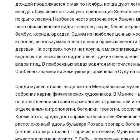
дождей продолжается с мая по ноябрь, когда дуют лет
иногда обрушиваются тайфуны, приносящие Значительны
покрыто лесами. Наиболее часто встречаются баньян, м
чисто филиппинские виды - апитонг, лауан, белая и кра
бамбук, корица, орхидеи. Одним из наиболее ценных ме
конопля, используемая в текстильной промышленности.
деревья. На островах почти нет крупных млекопитающи
выделяются несколько видов оленя, дикие свиньи, манг
видов птиц. В прибрежных водах водятся многочисленн
Особенно знамениты жемчужницы архипелага Суду на с
Среди музеев страны выделяются Мемориальный музей 
собрание картин филиппинских художников. В Маниле - 
по естественной истории и археологии, отражающей ис
отделениями антропологии, ботаники, геологии, зоологи
Кроме этого, среди достопримечательностей Филиппин 
расположенный вдоль бульвара Рохаса; зоопарк; ботанич
(летняя столица страны) - горячие источники; Муницип
искусства племени игорот. В Себу - прекрасные пляжи