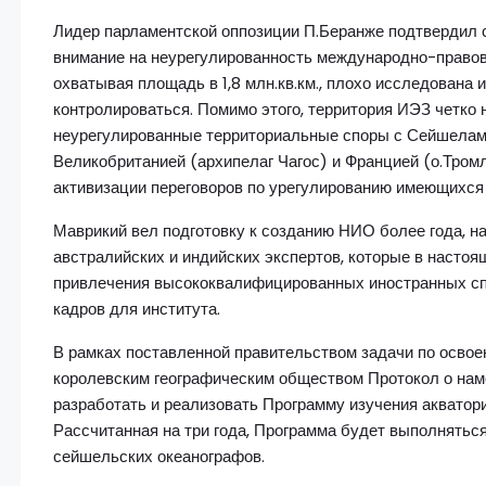
Лидер парламентской оппозиции П.Беранже подтвердил 
внимание на неурегулированность международно-правовы
охватывая площадь в 1,8 млн.кв.км., плохо исследована
контролироваться. Помимо этого, территория ИЭЗ четко 
неурегулированные территориальные споры с Сейшелам
Великобританией (архипелаг Чагос) и Францией (о.Тромл
активизации переговоров по урегулированию имеющихся
Маврикий вел подготовку к созданию НИО более года, на
австралийских и индийских экспертов, которые в насто
привлечения высококвалифицированных иностранных сп
кадров для института.
В рамках поставленной правительством задачи по осво
королевским географическим обществом Протокол о наме
разработать и реализовать Программу изучения акватор
Рассчитанная на три года, Программа будет выполняться
сейшельских океанографов.