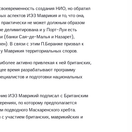
своевременность создания НИО, но обратил
х аспектов ИЭЗ Маврикия и то, что она,
 и практически не может должным образом
не делимитирована и у Порт-Луи есть
и (банки Сая-де-Малья и Назарет),
ен). В связи с этим П.Беранже призвал к
 у Маврикия территориальных споров.
иболее активно привлекая к ней британских,
ящее время разрабатывают программу
ециалистов и подготовки национальных
ению ИЭЗ Маврикий подписал с Британским
рениях, по которому предполагается
ии подводного Маскаренского хребта.
 с участием британских, маврикийских и