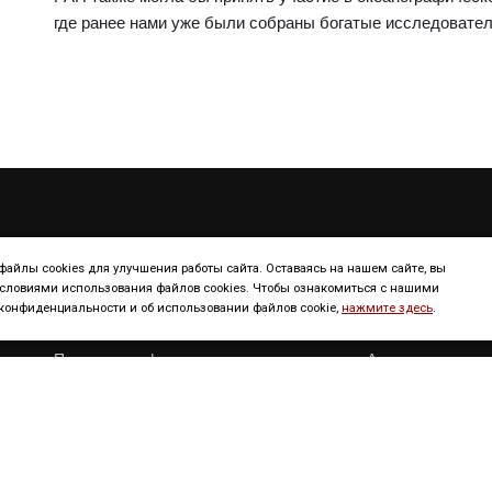
где ранее нами уже были собраны богатые исследовате
ТУРИЗМ
КОНТИНЕНТ
айлы cookies для улучшения работы сайта. Оставаясь на нашем сайте, вы
условиями использования файлов cookies. Чтобы ознакомиться с нашими
онфиденциальности и об использовании файлов cookie,
нажмите здесь
.
Континенты
Европа
Полезная информация
Америка
Достопримечательности
Африка
Сервисы
Азия
Новости
Австрания