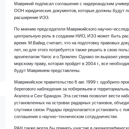
Маврикий подписал соглашение с нидерландским универ
ООН юридических документов, которые должны будут ле
расширение ИЭЗ.
По мнению председателя Маврикийского научно-исследо
центральную роль в создании НИО, ИЭЗ может быть ра
время. М.Вайид считает, что на подготовку правовых до
лет, но для этого потребуется также решить в свою пол
архипелагом Чагос и о.Тромлен. Однако он выразил уве
морскому праву, которая пройдет в 2004 г., все необход
будут Маврикием представлены.
Маврикийское правительство 6 авг. 1999 г. одобрило пр
берегового наблюдения за побережьем и территориальны
Агалега и Сен-Брандон. Эта система позволит вести н
установленных на островах радарных установок, объеди
спутники связи. Радары предполагается установить с п
соглашения о научно-техническом сотрудничестве.
РАН также могла бы принять участие в океанографическ