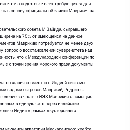
ситетом о подготовке всех требующихся для
чь в основу официальной заявки Маврикия на
вательского совета М.Вайида, сыгравшего
сширена на 75% от имеющейся на данное
кументов Маврикию потребуется не менее двух
ьзу вопрос о восстановлении суверенитета над
ренность, что к Международной конференции по
имые с точки зрения морского права документы
оект создания совместно с Индией системы
ми водами островов Маврикий, Родригес,
аблюдение за частью ИЭЗ Маврикия с помощью
ненных в единую сеть через индийские
омощью Индии в рамках двустороннего
ом изучении акватории Маскаренского хребта,