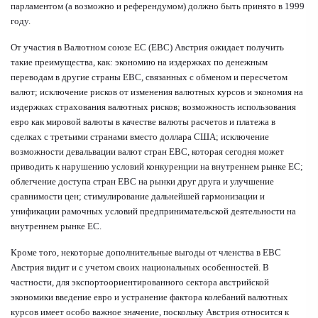
парламентом (а возможно и референдумом) должно быть принято в 1999
году.
От участия в Валютном союзе ЕС (ЕВС) Австрия ожидает получить
такие преимущества, как: экономию на издержках по денежным
переводам в другие страны ЕВС, связанных с обменом и пересчетом
валют; исключение рисков от изменения валютных курсов и экономия на
издержках страхования валютных рисков; возможность использования
евро как мировой валюты в качестве валюты расчетов и платежа в
сделках с третьими странами вместо доллара США; исключение
возможности девальвации валют стран ЕВС, которая сегодня может
приводить к нарушению условий конкуренции на внутреннем рынке ЕС;
облегчение доступа стран ЕВС на рынки друг друга и улучшение
сравнимости цен; стимулирование дальнейшей гармонизации и
унификации рамочных условий предпринимательской деятельности на
внутреннем рынке ЕС.
Кроме того, некоторые дополнительные выгоды от членства в ЕВС
Австрия видит и с учетом своих национальных особенностей. В
частности, для экспортоориентированного сектора австрийской
экономики введение евро и устранение фактора колебаний валютных
курсов имеет особо важное значение, поскольку Австрия относится к