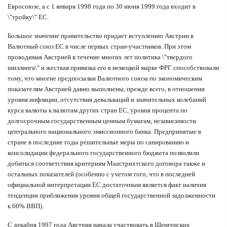
Евросоюзе, а с 1 января 1998 года по 30 июня 1999 года входит в
\"тройку\" ЕС.
Большое значение правительство придает вступлению Австрии в
Валютный союз ЕС в числе первых стран-участников. При этом
проводимая Австрией в течение многих лет политика \"твердого
шиллинга\" и жесткая привязка его к немецкой марке ФРГ способствовали
тому, что многие предпосылки Валютного союза по экономическим
показателям Австрией давно выполнены, прежде всего, в отношении
уровня инфляции, отсутствия девальваций и значительных колебаний
курса валюты к валютам других стран ЕС, уровня процента по
долгосрочным государственным ценным бумагам, независимости
центрального национального эмиссионного банка. Предпринятые в
стране в последние годы решительные меры по санированию и
консолидации федерального государственного бюджета позволили
добиться соответствия критериям Маастрихтского договора также и
остальных показателей (особенно с учетом того, что в последней
официальной интерпретации ЕС достаточным является факт наличия
тенденции приближения уровня общей государственной задолженности
к 60% ВВП).
С декабря 1997 года Австрия начала участвовать в Шенгенских