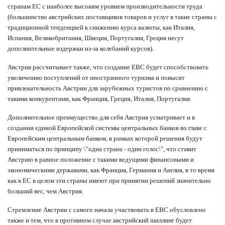
странам ЕС с наиболее высоким уровнем производительности труда
(большинство австрийских поставщиков товаров и услуг в такие страны с
традиционной тенденцией к снижению курса валюты, как Италия,
Испания, Великобритания, Швеция, Португалия, Греция несут
дополнительные издержки из-за колебаний курсов).
Австрия рассчитывает также, что создание ЕВС будет способствовать
увеличению поступлений от иностранного туризма и повысит
привлекательность Австрии для зарубежных туристов по сравнению с
такими конкурентами, как Франция, Греция, Италия, Португалия.
Дополнительное преимущество для себя Австрия усматривает и в
создании единой Европейской системы центральных банков во главе с
Европейским центральным банком, в рамках которой решения будут
приниматься по принципу \"одна страна - один голос\", что ставит
Австрию в равное положение с такими ведущими финансовыми и
экономическими державами, как Франция, Германия и Англия, в то время
как в ЕС в целом эти страны имеют при принятии решений значительно
больший вес, чем Австрия.
Стремление Австрии с самого начала участвовать в ЕВС обусловлено
также и тем, что в противном случае австрийский шиллинг будет