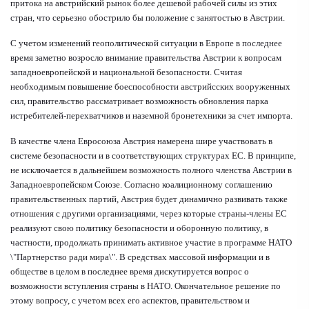
притока на австрийский рынок более дешевой рабочей силы из этих
стран, что серьезно обострило бы положение с занятостью в Австрии.
С учетом изменений геополитической ситуации в Европе в последнее
время заметно возросло внимание правительства Австрии к вопросам
западноевропейской и национальной безопасности. Считая
необходимым повышение боеспособности австрийсских вооруженных
сил, правительство рассматривает возможность обновления парка
истребителей-перехватчиков и наземной бронетехники за счет импорта.
В качестве члена Евросоюза Австрия намерена шире участвовать в
системе безопасности и в соответствующих структурах ЕС. В принципе,
не исключается в дальнейшем возможность полного членства Австрии в
Западноевропейском Союзе. Согласно коалиционному соглашению
правительственных партий, Австрия будет динамично развивать также
отношения с другими организациями, через которые страны-члены ЕС
реализуют свою политику безопасности и оборонную политику, в
частности, продолжать принимать активное участие в программе НАТО
\"Партнерство ради мира\". В средствах массовой информации и в
обществе в целом в последнее время дискутируется вопрос о
возможности вступления страны в НАТО. Окончательное решение по
этому вопросу, с учетом всех его аспектов, правительством и