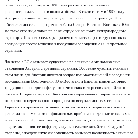
соглашениях, а с 1 апреля 1998 года режим этих соглашений
распространился на нее в полном объеме. В связи с этим в 1997 году в
Австрии принимались меры по укреплению внешней границы ЕС и
обеспечению ее \"непрозрачности\" на Северо-Востоке, Востоке и Юго-
Востоке страны, а также по реконструкции венского международного
аэропорта Швехат в целях разграничения пассажиро- и грузопотоков,
следующих соответственно в воздушном сообщении с ЕС и третьими
странами.
Членство в ЕС оказывает существенное влияние на экономические
отношения Австрии с третьими странами. Особенно чувствительным в
этом плане для Австрии является вопрос взаимоотношений с соседними
государствами Восточной и Юго-Восточной Европы, рынки которых
традиционно входят в сферу экономических интересов австрийского
бизнеса. С одной стороны, Австрия заинтересована в скорейшем начале
конкретного переговорного процесса по вступлению этих стран в
Евросоюз и проявляет готовность интенсивно сотрудничать с ними в
решении экономических и финансовых проблем в ходе подготовки их к
вступлению в ЕС, в частности, в таких областях, как транспорт, экология,
энергетика, развитие инфраструктуры, сельское хозяйство. С другой
стороны, определенную озабоченность вызывает возможность активного