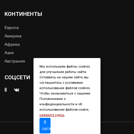
КОНТИНЕНТЫ
Европа
Америка
Африка
Азия
Австрания
Мы используем файлы cookies
для улучшения работы сайта.
СОЦСЕТИ
Оставаясь на нашем сайте, вы
соглашаетесь с условиями
использования файлов cookies.
Чтобы ознакомиться с нашими
Положениями о
конфиденциальности и об
использовании файлов cookie,
нажмите здесь
.
Я
согласен
Copyright © 2019. All right reserved