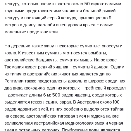
кенгуру, которых насчитывается около 50 видов: самыми
крупными представителями являются большой рыжий
кенгуру и настоящий серый кенгуру, прыгающие до 9
метров в длину; валлаби и кенгуровая крыса - самые
маленькие представители.
На деревьях также живут некоторые сумчатые: опоссум и
коала. К известным сумчатым относятся вомбаты,
австралийские бандикуты, сумчатая мышь. На острове
Тасмания живет редкий хищник - сумчатый дьявол. Одним
из типично австралийских животных является динго.
Рептилии также представлены довольно широко: среди них
два вида крокодила, один из которых - гребневый крокодил
- достигает длины 6 м; 500 видов ящериц, среди которых
выделяются геккон, сцинк, варан. В Австралии около 100
видов ядовитых змей, из них особенно выделяются тайпан
на севере, австралийская тигровая змея и гадюка на юге,
великолепная австралийская медноголовая змея и черная
змея в остальных регионах. Прибрежные воды являются