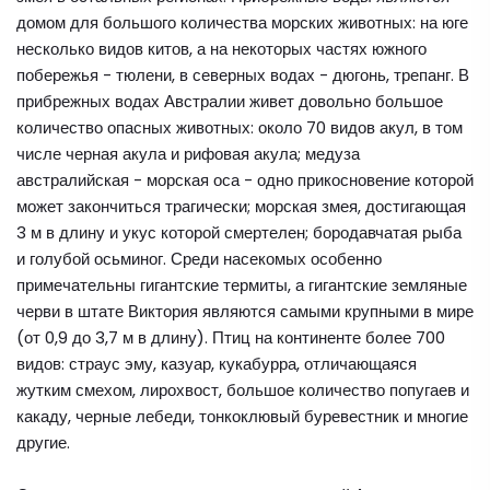
домом для большого количества морских животных: на юге
несколько видов китов, а на некоторых частях южного
побережья - тюлени, в северных водах - дюгонь, трепанг. В
прибрежных водах Австралии живет довольно большое
количество опасных животных: около 70 видов акул, в том
числе черная акула и рифовая акула; медуза
австралийская - морская оса - одно прикосновение которой
может закончиться трагически; морская змея, достигающая
3 м в длину и укус которой смертелен; бородавчатая рыба
и голубой осьминог. Среди насекомых особенно
примечательны гигантские термиты, а гигантские земляные
черви в штате Виктория являются самыми крупными в мире
(от 0,9 до 3,7 м в длину). Птиц на континенте более 700
видов: страус эму, казуар, кукабурра, отличающаяся
жутким смехом, лирохвост, большое количество попугаев и
какаду, черные лебеди, тонкоклювый буревестник и многие
другие.