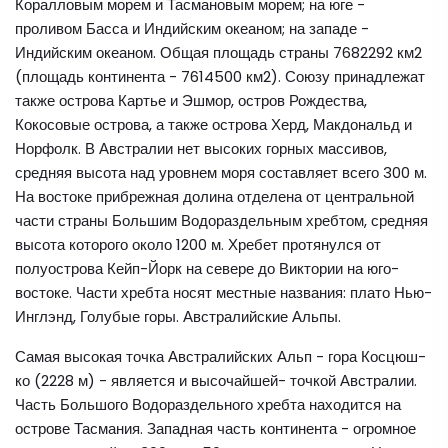
Коралловым морем и Тасмановым морем; на юге -
проливом Басса и Индийским океаном; на западе -
Индийским океаном. Общая площадь страны 7682292 км2
(площадь континента - 7614500 км2). Союзу принадлежат
также острова Картье и Эшмор, остров Рождества,
Кокосовые острова, а также острова Херд, Макдональд и
Норфолк. В Австралии нет высоких горных массивов,
средняя высота над уровнем моря составляет всего 300 м.
На востоке прибрежная долина отделена от центральной
части страны Большим Водораздельным хребтом, средняя
высота которого около 1200 м. Хребет протянулся от
полуострова Кейп-Йорк на севере до Виктории на юго-
востоке. Части хребта носят местные названия: плато Нью-
Инглэнд, Голубые горы. Австралийские Альпы.
Самая высокая точка Австралийских Альп - гора Косцюш-
ко (2228 м) - является и высочайшей- точкой Австралии.
Часть Большого Водораздельного хребта находится на
острове Тасмания. Западная часть континента - огромное