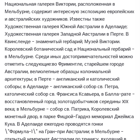
Национальная галерея Виктории, расположенная в
Мельбурне, содержит интересную экспозицию европейских
и австралийских художников. Известны также
Художественная галерея Южной Австралии в Аделаиде;
Художественная галерея Западной Австралии в Перте. В
Квинсленде - знаменитый гербарий; Музей Виктории.
Королевский ботанический сад и Национальный гербарий -
в Мельбурне. Среди иных достопримечательностей можно
отметить следующие:во Фриментле, старейшем городе
Австралии, велиолепные образцы колониальной
архитектуры; в Перте - англиканский и католический
соборы; в Аделаиде - англиканский собор св. Петра,
католический собор св. Франсиса Ксавьера, в Балла-рате -
восстановленный город золотодобытчиков середины XIX
века; в Мельбурне - собор св. Патрика, Королевский
монетный двор, в парке Фицрой-Гарднз мемориал Джеймса
Кука. В Аделаиде ежегодно проводятся гонки
\"Формула-1\" на Гран-при Австралии; в Мельбурне -
открытый чемпионат Австралии по теннису, входящий в