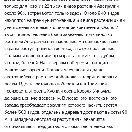
только для него: из 22 тысяч видов растений Австралии
около 90% встречаются только здесь. Около 840 видов
находятся на грани уничтожения, а 83 вида растений были
уничтожены за время колонизации континента. Около 2
тысяч видов растений были завезены. Большинство
растений Австралии вечнозеленые. На северо-востоке
страны растут тропические леса, а также лиственные.
Пальмы и папоротники произрастают вместе с дубом,
ясенем, березой. На северном побережье находятся
мангровые заросли. Телопея усеченная и другие
австралийские растения добавляют колорит северным
лесам. Вдоль восточного побережья и в Тасмании
произрастают сосна Хуона и сосна Короля Уильяма,
дающие ценную древесину. В лесах юго-востока и юго-
запада преобладает эвкалипт, которого насчитывается
более 500 видов, отдельные деревья достигают высоты 90
м. В Западной Австралии растут виды эвкалипта,
отличающиеся твердостью и стойкостью древесины.