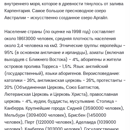
внутреннего моря, которое в древности тянулось от залива
Карпентария. Самое большое пресноводное озеро
Австралии - искусственно созданное озеро Аргайл.
Население страны (по оценке на 1998 год) составляет
около 18613000 человек, средняя плотность населения
около 2,4 человека на км2. Этнические группы: европейцы -
95% (в основном англичане и ирландцы), азиаты (включая
выходцев с Ближнего Востока) - 4%, аборигены и жители
островов пролива Торреса - 1,5%. Язык: английский
(государственный), языки аборигенов. Вероисповедание:
католики - 26%, англиканская церковь - 26%, протестанты -
20% (Объединенная Церковь, Союз Баптистов,
Лютеранская Церковь и Церковь Христа), православная
церковь - 4%, иудеи, буддисты, мусульмане. Столица -
Канберра. Крупнейшие города: Сидней (3590000 человек),
Мельбурн (3094000 человек), Брисбен (1450000
человек), Перт (1220000 человек), Аделаида (1039000
человек), Канберра (303000 человек). Государственное