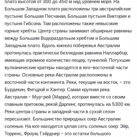
плато высотой от 300 до 450 м над уровнем моря. На
Большом Западном плато расположены три австралийские
пустыни: Большая Песчаная, Большая пустыня Виктория и
пустыня Гибсона. Там расположены также невысокие
горные хребты. Центр страны занимают обширные равнины
между Большим Водораздельым хребтом и Большим
Западным плато. Вдоль южного побережья Австралии
протянулась практически безлюдная равнина Налларбор,
имеющая огромное количество пещер, туннелей. Потухшие
вулканические кратеры находятся в юго-восточной части
страны. Основные реки Австралии расположены в
восточной части континента. Реки, текущие на восток, - это
Бурдекин, Фитцрой и Хантер. Самая крупная река
Австралии - Мур-рей (Марри), которая вместе со своим
главным притоком, рекой Дарлинг, протянулась на 5300 км.
Реки центра страны и западной части в сухой сезон
пересыхают. Большинство природных озер Австралии
соленые. На юге находится целая сеть соленых озер: Эйр,
Торренс, Фроум, Гэйрднер - это остатки большого