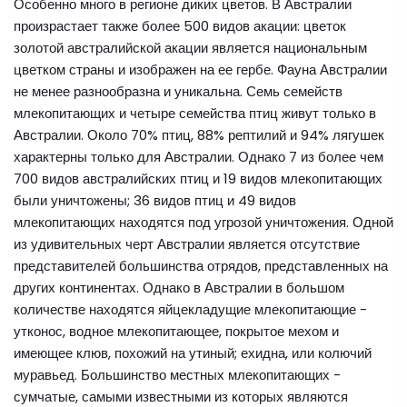
Особенно много в регионе диких цветов. В Австралии
произрастает также более 500 видов акации: цветок
золотой австралийской акации является национальным
цветком страны и изображен на ее гербе. Фауна Австралии
не менее разнообразна и уникальна. Семь семейств
млекопитающих и четыре семейства птиц живут только в
Австралии. Около 70% птиц, 88% рептилий и 94% лягушек
характерны только для Австралии. Однако 7 из более чем
700 видов австралийских птиц и 19 видов млекопитающих
были уничтожены; 36 видов птиц и 49 видов
млекопитающих находятся под угрозой уничтожения. Одной
из удивительных черт Австралии является отсутствие
представителей большинства отрядов, представленных на
других континентах. Однако в Австралии в большом
количестве находятся яйцекладущие млекопитающие -
утконос, водное млекопитающее, покрытое мехом и
имеющее клюв, похожий на утиный; ехидна, или колючий
муравьед. Большинство местных млекопитающих -
сумчатые, самыми известными из которых являются