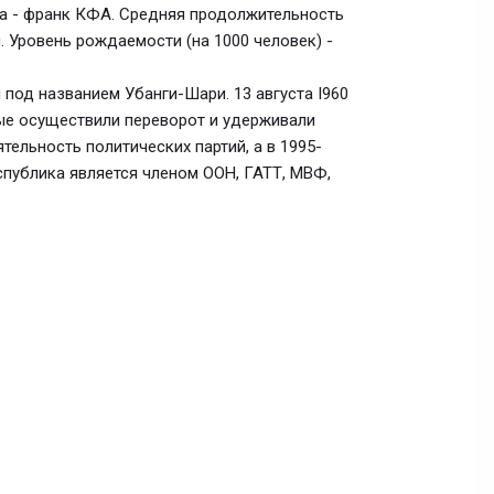
а - франк КФА. Средняя продолжительность
ы. Уровень рождаемости (на 1000 человек) -
 под названием Убанги-Шари. 13 августа I960
ные осуществили переворот и удерживали
ятельность политических партий, а в 1995-
спублика является членом ООН, ГАТТ, МВФ,