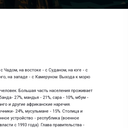
 Чадом, на востоке - с Суданом, на юге - с
го, на западе - с Камеруном. Выхода к морю
0 человек. Большая часть населения проживает
банда- 27%, мандья - 21%, сара - 10%, мбум -
анго и другие африканские наречия.
ычники- 24%, мусульмане - 15%. Столица и
енное устройство - республика (военное
ласти с 1993 года). Глава правительства -