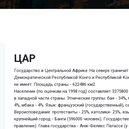
ЦАР
Государство в Центральной Африке. На севере граничит с
Демократической Республикой Конго и Республикой Кон
не имеет. Площадь страны - 622486 км2.
Население (по оценкам на 1998 год) составляет 337580
в западной части страны. Этнические группы: бая - 34%, 
4%, мбака - 4%. Язык: французский (государственный), с
Вероисповедание: протестанты - 25%, католики- 25%, яз
крупнейший город - Банги (596000 человек). Государств
правление). Глава государства - Анж-Феликс Патассе (у в