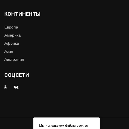
КОНТИНЕНТЫ
Европа
Америка
Африка
Азия
Австрания
СОЦСЕТИ
Copyright © 2019. All right reserved
Мы используем файлы cookies