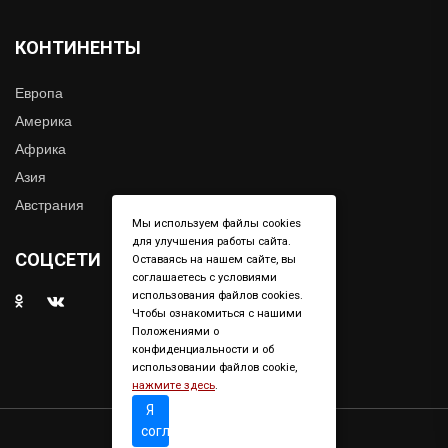
КОНТИНЕНТЫ
Европа
Америка
Африка
Азия
Австрания
Мы используем файлы cookies
для улучшения работы сайта.
СОЦСЕТИ
Оставаясь на нашем сайте, вы
соглашаетесь с условиями
использования файлов cookies.
Чтобы ознакомиться с нашими
Положениями о
конфиденциальности и об
использовании файлов cookie,
нажмите здесь
.
Я
согласен
Copyright © 2019. All right reserved