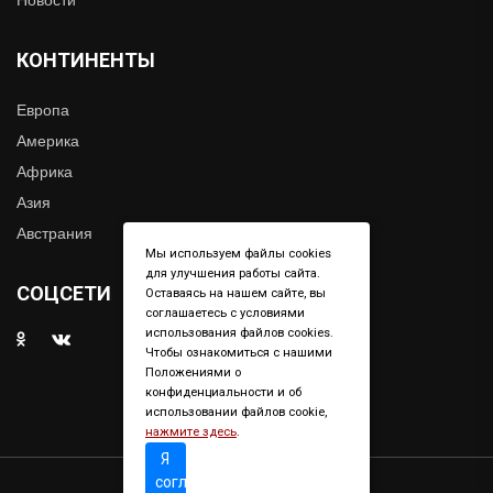
КОНТИНЕНТЫ
Европа
Америка
Африка
Азия
Австрания
Мы используем файлы cookies
для улучшения работы сайта.
СОЦСЕТИ
Оставаясь на нашем сайте, вы
соглашаетесь с условиями
использования файлов cookies.
Чтобы ознакомиться с нашими
Положениями о
конфиденциальности и об
использовании файлов cookie,
нажмите здесь
.
Я
согласен
Copyright © 2019. All right reserved