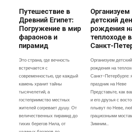
Путешествие в
Организуем
Древний Египет:
детский де
Погружение в мир
рождения н
фараонов и
теплоходе в
пирамид
Санкт-Пете
Это страна, где вечность
Организуем детский
встречается с
рождения на теплох
современностью, где каждый
Санкт-Петербурге: 
камень хранит тайны
праздник на Неве
тысячелетий, а
Представьте, как в
гостеприимство местных
и его друзья с вост
жителей согревает душу. От
плывут по Неве, лю
величественных пирамид до
грациозными моста
тихих берегов Нила, от
Зимним…
шумных базаров до