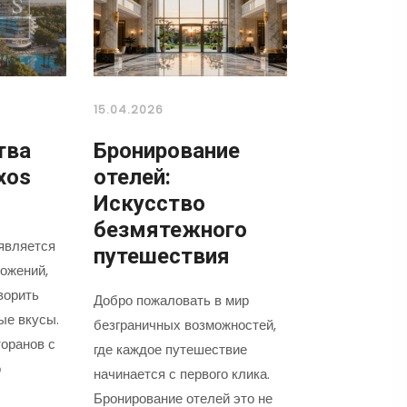
15.04.2026
тва
Бронирование
xos
отелей:
Искусство
безмятежного
является
путешествия
ожений,
ворить
Добро пожаловать в мир
ые вкусы.
безграничных возможностей,
оранов с
где каждое путешествие
о
начинается с первого клика.
Бронирование отелей это не