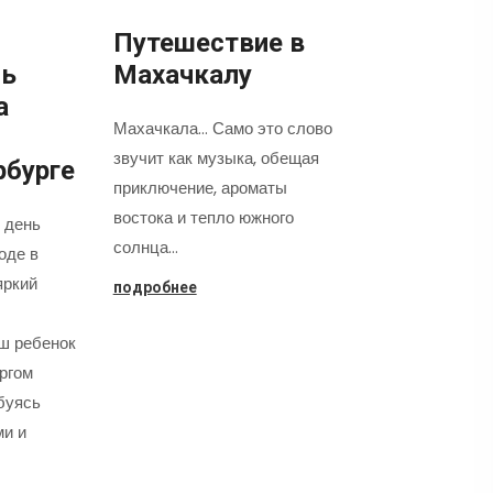
Путешествие в
нь
Махачкалу
а
Махачкала... Само это слово
звучит как музыка, обещая
рбурге
приключение, ароматы
востока и тепло южного
 день
солнца…
оде в
яркий
подробнее
аш ребенок
оргом
буясь
ми и