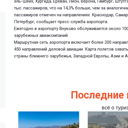
эль-Шейх, Хургада, Ереван, Лион, Верона, Гамбург, Штут
тыс. пассажиров, что на 14,3% больше, чем за аналогич
пассажиров отмечен на направлениях: Краснодар, Самар
Петербург, сообщает пресс-служба аэропорта.
Ежегодно в аэропорту Внуково обслуживается около 100
зарубежных авиакомпаний.
Маршрутная сеть аэропорта включает более 200 направл
450 направлений деловой авиации. Карта полетов охват
страны ближнего зарубежья, Западной Европы, Азии и А
Последние 
всё о тури