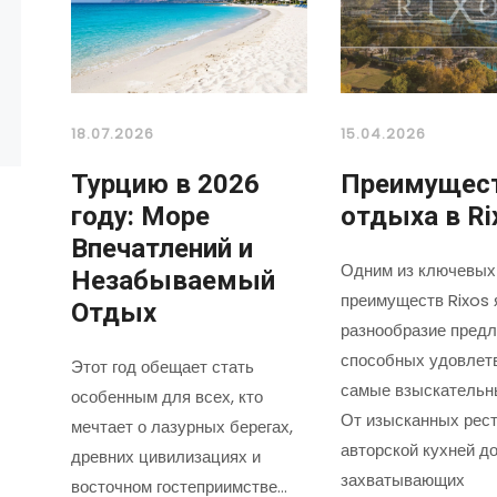
18.07.2026
15.04.2026
Турцию в 2026
Преимущес
году: Море
отдыха в Ri
Впечатлений и
Одним из ключевых
Незабываемый
преимуществ Rixos 
Отдых
разнообразие предл
способных удовлет
Этот год обещает стать
самые взыскательн
особенным для всех, кто
От изысканных рест
мечтает о лазурных берегах,
авторской кухней д
древних цивилизациях и
захватывающих
восточном гостеприимстве…