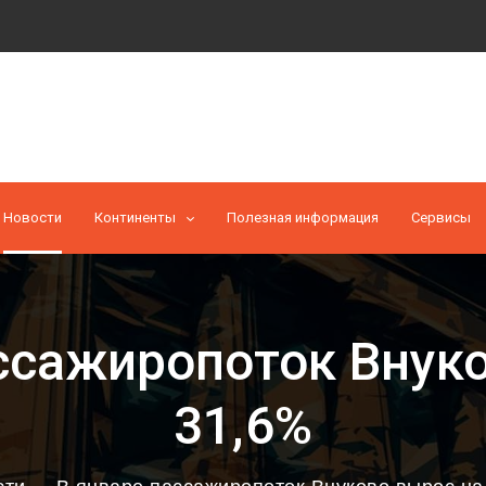
Новости
Континенты
Полезная информация
Cервисы
ссажиропоток Внук
31,6%