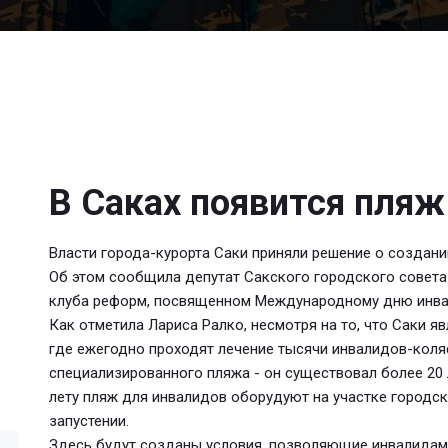
В Саках появится пляж
Власти города-курорта Саки приняли решение о создан
Об этом сообщила депутат Сакского городского совета
клуба реформ, посвященном Международному дню инва
Как отметила Лариса Ралко, несмотря на то, что Саки я
где ежегодно проходят лечение тысячи инвалидов-коляс
специализированного пляжа - он существовал более 20 
лету пляж для инвалидов оборудуют на участке городск
запустении.
Здесь будут созданы условия, позволяющие инвалидам