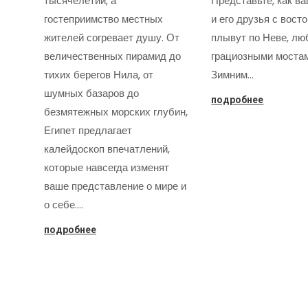
тысячелетий, а
Представьте, как в
гостеприимство местных
и его друзья с вост
жителей согревает душу. От
плывут по Неве, лю
величественных пирамид до
грациозными моста
тихих берегов Нила, от
Зимним…
шумных базаров до
подробнее
безмятежных морских глубин,
Египет предлагает
калейдоскоп впечатлений,
которые навсегда изменят
ваше представление о мире и
о себе.…
подробнее