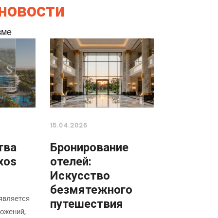
новости
зме
15.04.2026
тва
Бронирование
xos
отелей:
Искусство
безмятежного
является
путешествия
ожений,