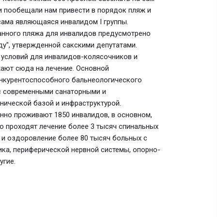
ти пообещали нам привести в порядок пляж и
 сама являющаяся инвалидом I группы.
анного пляжа для инвалидов предусмотрено
у", утвержденной сакскими депутатами.
 условий для инвалидов-колясочников и
жают сюда на лечение. Основной
онкурентоспособного бальнеологического
с современными санаторными и
нической базой и инфраструктурой.
нно проживают 1850 инвалидов, в основном,
но проходят лечение более 3 тысяч спинальных
 и оздоровление более 80 тысяч больных с
ика, периферической нервной системы, опорно-
угие.