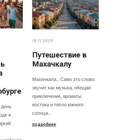
19.11.2025
Путешествие в
нь
Махачкалу
а
Махачкала... Само это слово
звучит как музыка, обещая
рбурге
приключение, ароматы
востока и тепло южного
 день
солнца…
оде в
яркий
подробнее