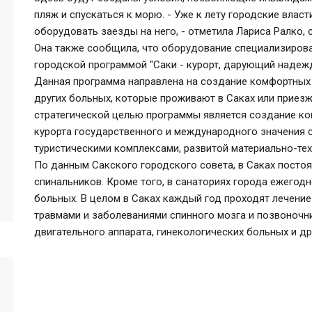
пляж и спускаться к морю. - Уже к лету городские влас
оборудовать заезды на него, - отметила Лариса Ралко,
Она также сообщила, что оборудование специализиров
городской программой "Саки - курорт, дарующий надежд
Данная программа направлена на создание комфортных
других больных, которые проживают в Саках или приез
стратегической целью программы является создание к
курорта государственного и международного значения 
туристическими комплексами, развитой материально-тех
По данным Сакского городского совета, в Саках постоя
спинальников. Кроме того, в санаториях города ежегод
больных. В целом в Саках каждый год проходят лечение
травмами и заболеваниями спинного мозга и позвоночн
двигательного аппарата, гинекологических больных и др