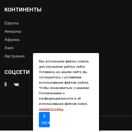
КОНТИНЕНТЫ
Европа
Америка
Африка
Азия
Австрания
Мы используем файлы cookies
для улучшения работы сайта.
СОЦСЕТИ
Оставаясь на нашем сайте, вы
соглашаетесь с условиями
использования файлов cookies.
Чтобы ознакомиться с нашими
Положениями о
конфиденциальности и об
использовании файлов cookie,
нажмите здесь
.
Я
согласен
Copyright © 2019. All right reserved