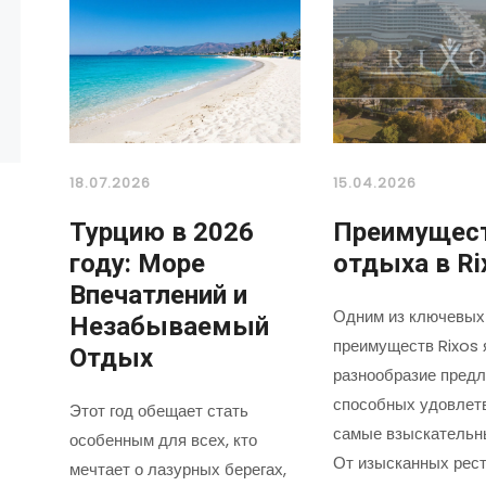
18.07.2026
15.04.2026
Турцию в 2026
Преимущес
году: Море
отдыха в Ri
Впечатлений и
Одним из ключевых
Незабываемый
преимуществ Rixos 
Отдых
разнообразие предл
способных удовлет
Этот год обещает стать
самые взыскательн
особенным для всех, кто
От изысканных рест
мечтает о лазурных берегах,