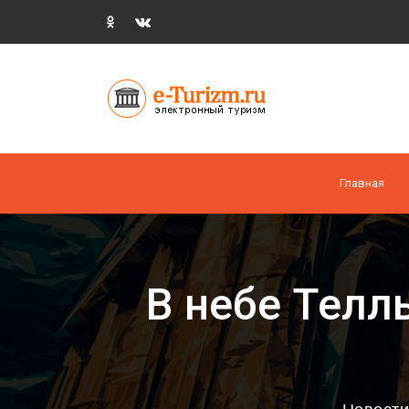
Главная
В небе Телл