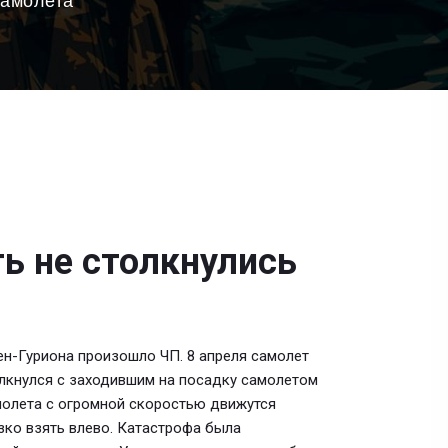
самолета
ть не столкнулись
ен-Гуриона произошло ЧП. 8 апреля самолет
олкнулся с заходившим на посадку самолетом
амолета с огромной скоростью движутся
езко взять влево. Катастрофа была