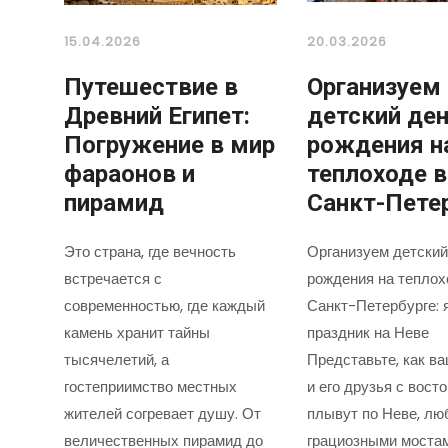
15.04.2026
20.03.2026
Путешествие в
Организуем
Древний Египет:
детский де
Погружение в мир
рождения н
фараонов и
теплоходе в
пирамид
Санкт-Пете
Это страна, где вечность
Организуем детский
встречается с
рождения на теплох
современностью, где каждый
Санкт-Петербурге: 
камень хранит тайны
праздник на Неве
тысячелетий, а
Представьте, как в
гостеприимство местных
и его друзья с вост
жителей согревает душу. От
плывут по Неве, лю
величественных пирамид до
грациозными моста