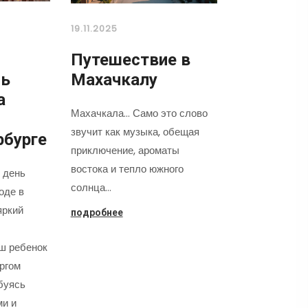
19.11.2025
Путешествие в
нь
Махачкалу
а
Махачкала... Само это слово
звучит как музыка, обещая
рбурге
приключение, ароматы
востока и тепло южного
 день
солнца…
оде в
яркий
подробнее
аш ребенок
оргом
буясь
ми и