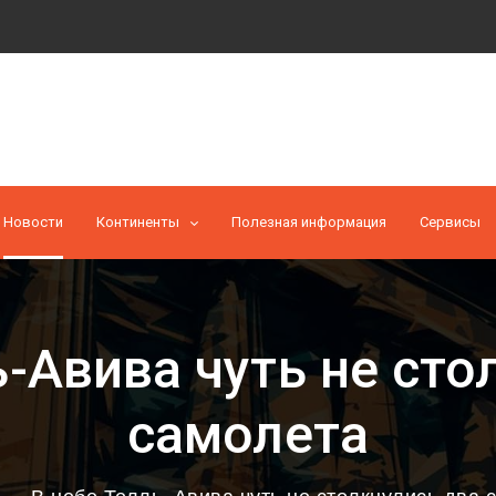
Новости
Континенты
Полезная информация
Cервисы
ь-Авива чуть не сто
самолета