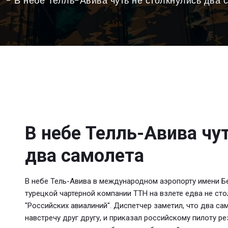
В небе Телль-Авива чуть не столкнулись два 
В небе Телль-Авива чу
два самолета
В небе Тель-Авива в международном аэропорту имени Б
турецкой чартерной компании TTH на взлете едва не ст
"Российских авиалиний". Диспетчер заметил, что два с
навстречу друг другу, и приказал российскому пилоту р