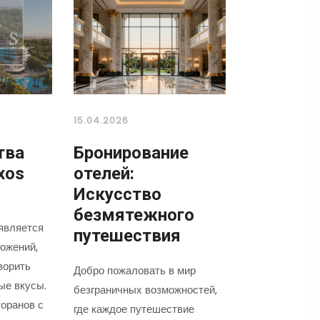
15.04.2026
тва
Бронирование
xos
отелей:
Искусство
безмятежного
является
путешествия
ожений,
ворить
Добро пожаловать в мир
ые вкусы.
безграничных возможностей,
оранов с
где каждое путешествие