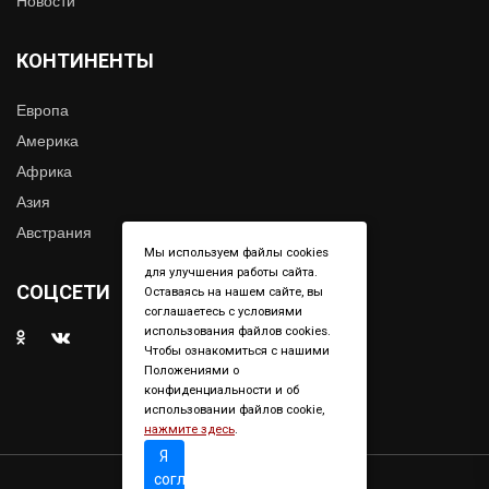
Новости
КОНТИНЕНТЫ
Европа
Америка
Африка
Азия
Австрания
Мы используем файлы cookies
для улучшения работы сайта.
СОЦСЕТИ
Оставаясь на нашем сайте, вы
соглашаетесь с условиями
использования файлов cookies.
Чтобы ознакомиться с нашими
Положениями о
конфиденциальности и об
использовании файлов cookie,
нажмите здесь
.
Я
согласен
Copyright © 2019. All right reserved