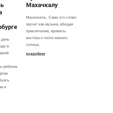
нь
Махачкалу
а
Махачкала... Само это слово
звучит как музыка, обещая
рбурге
приключение, ароматы
востока и тепло южного
 день
солнца…
оде в
яркий
подробнее
аш ребенок
оргом
буясь
ми и