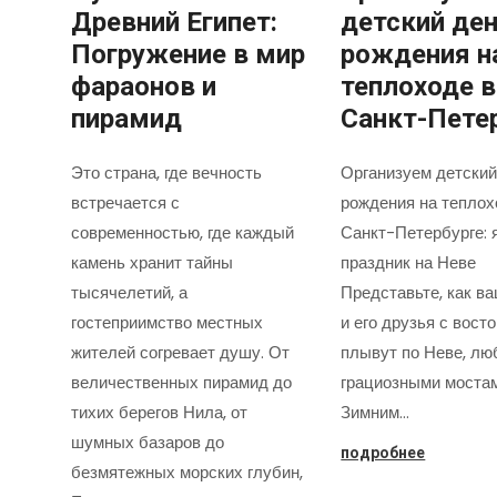
Древний Египет:
детский де
Погружение в мир
рождения н
фараонов и
теплоходе в
пирамид
Санкт-Пете
Это страна, где вечность
Организуем детский
встречается с
рождения на теплох
современностью, где каждый
Санкт-Петербурге: 
камень хранит тайны
праздник на Неве
тысячелетий, а
Представьте, как в
гостеприимство местных
и его друзья с вост
жителей согревает душу. От
плывут по Неве, лю
величественных пирамид до
грациозными моста
тихих берегов Нила, от
Зимним…
шумных базаров до
подробнее
безмятежных морских глубин,