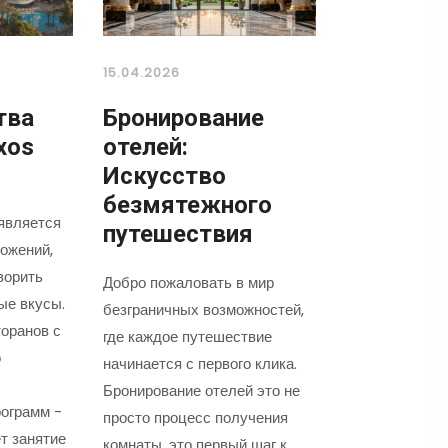
15.04.2026
тва
Бронирование
xos
отелей:
Искусство
безмятежного
является
путешествия
ожений,
ворить
Добро пожаловать в мир
ые вкусы.
безграничных возможностей,
оранов с
где каждое путешествие
о
начинается с первого клика.
Бронирование отелей это не
ограмм -
просто процесс получения
т занятие
комнаты, это первый шаг к