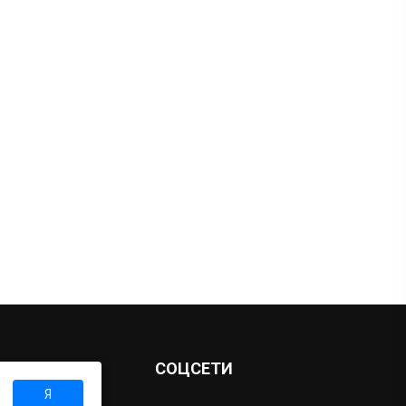
Ы
СОЦСЕТИ
Я