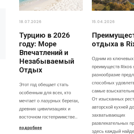
18.07.2026
15.04.2026
Турцию в 2026
Преимущес
году: Море
отдыха в Ri
Впечатлений и
Одним из ключевых
Незабываемый
преимуществ Rixos 
Отдых
разнообразие предл
способных удовлет
Этот год обещает стать
самые взыскательн
особенным для всех, кто
От изысканных рест
мечтает о лазурных берегах,
авторской кухней д
древних цивилизациях и
захватывающих
восточном гостеприимстве…
развлекательных пр
подробнее
здесь каждый найде