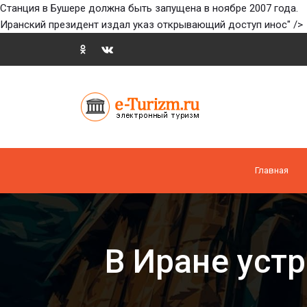
Станция в Бушере должна быть запущена в ноябре 2007 года.
Иранский президент издал указ открывающий доступ инос" />
Главная
В Иране уст