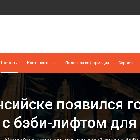
Новости
Континенты
Полезная информация
Cервисы
нсийске появился 
 с бэби-лифтом для