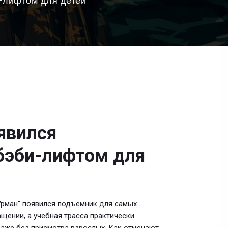
-лифтом для детей
явился
бэби-лифтом для
рман" появился подъемник для самых
ащении, а учебная трасса практически