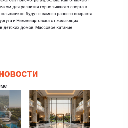
даже без присмотра взрослых. Как отмечают
чком для развития горнолыжного спорта в
нолыжников будут с самого раннего возраста.
Сургута и Нижневартовска от желающих
ов детских домов. Массовое катание
новости
зме