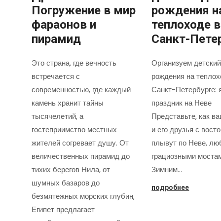
Погружение в мир
рождения н
фараонов и
теплоходе в
пирамид
Санкт-Пете
Это страна, где вечность
Организуем детский
встречается с
рождения на теплох
современностью, где каждый
Санкт-Петербурге: 
камень хранит тайны
праздник на Неве
тысячелетий, а
Представьте, как в
гостеприимство местных
и его друзья с вост
жителей согревает душу. От
плывут по Неве, лю
величественных пирамид до
грациозными моста
тихих берегов Нила, от
Зимним…
шумных базаров до
подробнее
безмятежных морских глубин,
Египет предлагает