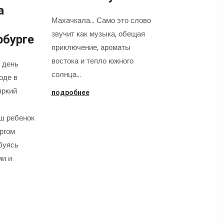
а
Махачкала... Само это слово
звучит как музыка, обещая
рбурге
приключение, ароматы
востока и тепло южного
 день
солнца…
оде в
яркий
подробнее
аш ребенок
оргом
буясь
ми и