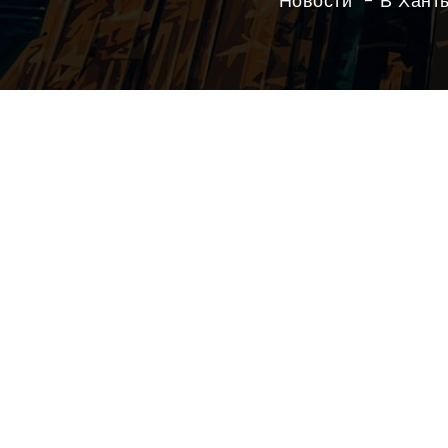
Новости
В Хант