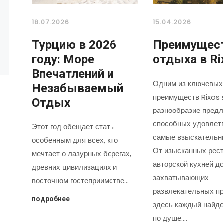
18.07.2026
15.04.2026
Турцию в 2026
Преимущес
году: Море
отдыха в Ri
Впечатлений и
Одним из ключевых
Незабываемый
преимуществ Rixos 
Отдых
разнообразие предл
способных удовлет
Этот год обещает стать
самые взыскательн
особенным для всех, кто
От изысканных рест
мечтает о лазурных берегах,
авторской кухней д
древних цивилизациях и
захватывающих
восточном гостеприимстве…
развлекательных пр
подробнее
здесь каждый найде
по душе.…