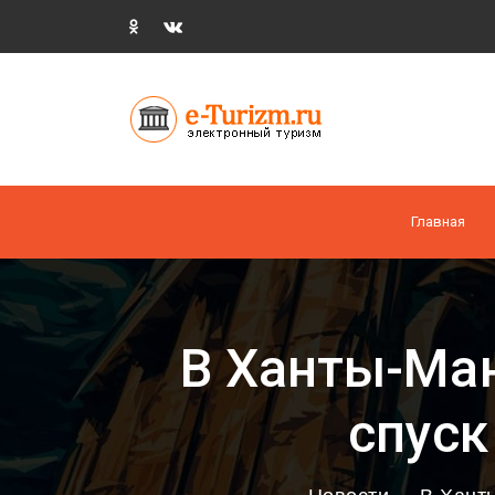
Главная
В Ханты-Ма
спуск