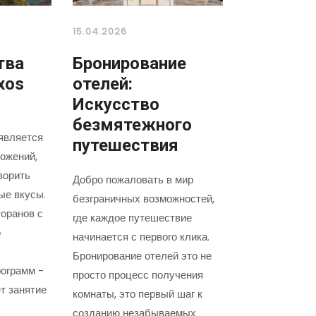
15.04.2026
тва
Бронирование
xos
отелей:
Искусство
безмятежного
является
путешествия
ожений,
ворить
Добро пожаловать в мир
ые вкусы.
безграничных возможностей,
оранов с
где каждое путешествие
о
начинается с первого клика.
Бронирование отелей это не
ограмм -
просто процесс получения
т занятие
комнаты, это первый шаг к
созданию незабываемых