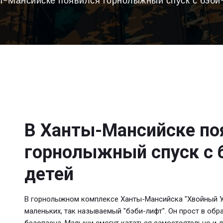
ы-Мансийске появился горнолыжный спуск с бэби
В Ханты-Мансийске по
горнолыжный спуск с 
детей
В горнолыжном комплексе Ханты-Мансийска "Хвойный У
маленьких, так называемый "бэби-лифт". Он прост в обр