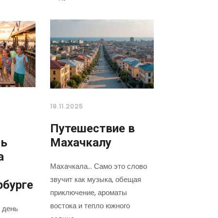
19.11.2025
Путешествие в
нь
Махачкалу
а
Махачкала... Само это слово
звучит как музыка, обещая
рбурге
приключение, ароматы
востока и тепло южного
 день