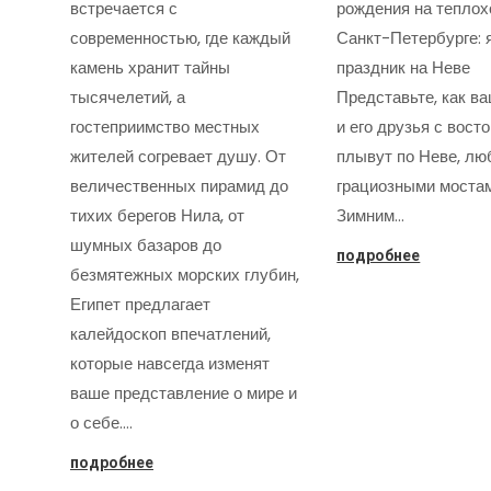
встречается с
рождения на теплох
современностью, где каждый
Санкт-Петербурге: 
камень хранит тайны
праздник на Неве
тысячелетий, а
Представьте, как в
гостеприимство местных
и его друзья с вост
жителей согревает душу. От
плывут по Неве, лю
величественных пирамид до
грациозными моста
тихих берегов Нила, от
Зимним…
шумных базаров до
подробнее
безмятежных морских глубин,
Египет предлагает
калейдоскоп впечатлений,
которые навсегда изменят
ваше представление о мире и
о себе.…
подробнее