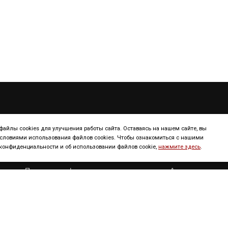
ТУРИЗМ
КОНТИНЕНТ
айлы cookies для улучшения работы сайта. Оставаясь на нашем сайте, вы
условиями использования файлов cookies. Чтобы ознакомиться с нашими
онфиденциальности и об использовании файлов cookie,
нажмите здесь
.
Континенты
Европа
Полезная информация
Америка
Достопримечательности
Африка
Сервисы
Азия
Новости
Австрания