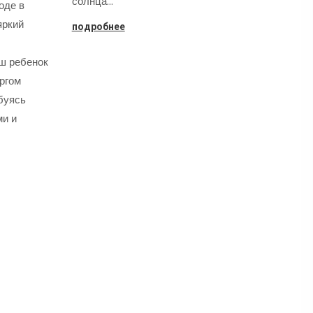
солнца…
оде в
яркий
подробнее
аш ребенок
оргом
буясь
ми и