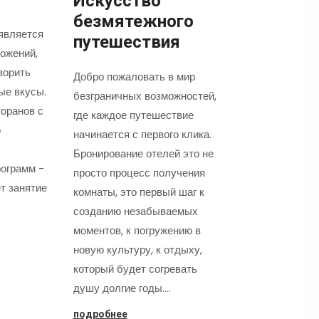
Искусство
безмятежного
является
путешествия
ожений,
ворить
Добро пожаловать в мир
ые вкусы.
безграничных возможностей,
оранов с
где каждое путешествие
о
начинается с первого клика.
Бронирование отелей это не
ограмм -
просто процесс получения
т занятие
комнаты, это первый шаг к
созданию незабываемых
моментов, к погружению в
новую культуру, к отдыху,
который будет согревать
душу долгие годы.…
подробнее