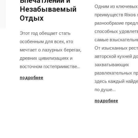
Впечатлений и
Одним из ключевых
Незабываемый
преимуществ Rixos 
Отдых
разнообразие предл
способных удовлет
Этот год обещает стать
самые взыскательн
особенным для всех, кто
От изысканных рест
мечтает о лазурных берегах,
авторской кухней д
древних цивилизациях и
захватывающих
восточном гостеприимстве…
развлекательных пр
подробнее
здесь каждый найде
по душе.…
подробнее