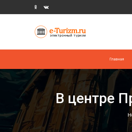
Главная
В центре П
Н