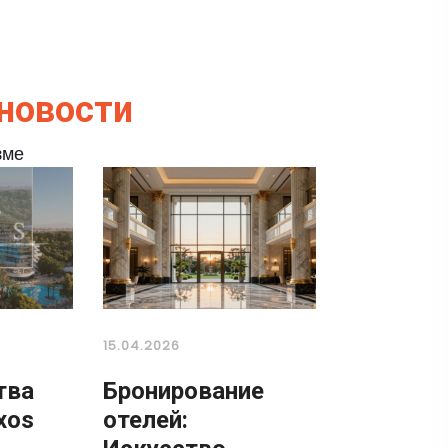
новости
зме
15.04.2026
тва
Бронирование
xos
отелей: