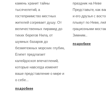
камень хранит тайны
праздник на Неве
тысячелетий, а
Представьте, как в
гостеприимство местных
и его друзья с вост
жителей согревает душу. От
плывут по Неве, лю
величественных пирамид до
грациозными моста
тихих берегов Нила, от
Зимним…
шумных базаров до
подробнее
безмятежных морских глубин,
Египет предлагает
калейдоскоп впечатлений,
которые навсегда изменят
ваше представление о мире и
о себе.…
подробнее