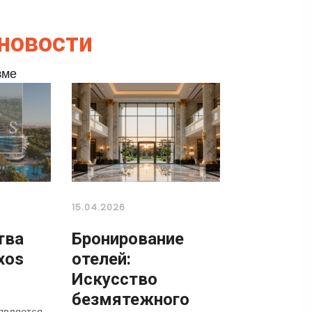
новости
зме
15.04.2026
тва
Бронирование
xos
отелей:
Искусство
безмятежного
является