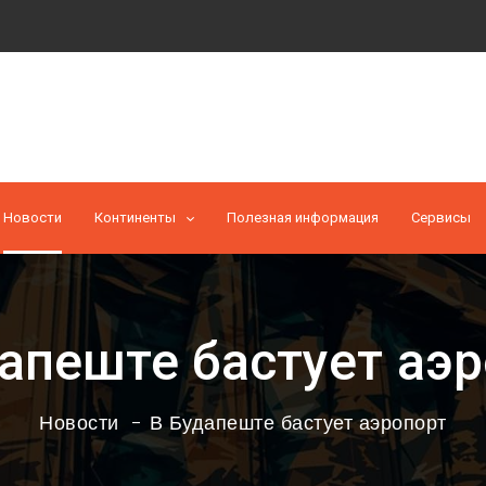
Новости
Континенты
Полезная информация
Cервисы
апеште бастует аэ
Новости
В Будапеште бастует аэропорт