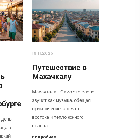
19.11.2025
Путешествие в
нь
Махачкалу
а
Махачкала... Само это слово
звучит как музыка, обещая
рбурге
приключение, ароматы
востока и тепло южного
 день
солнца…
оде в
яркий
подробнее