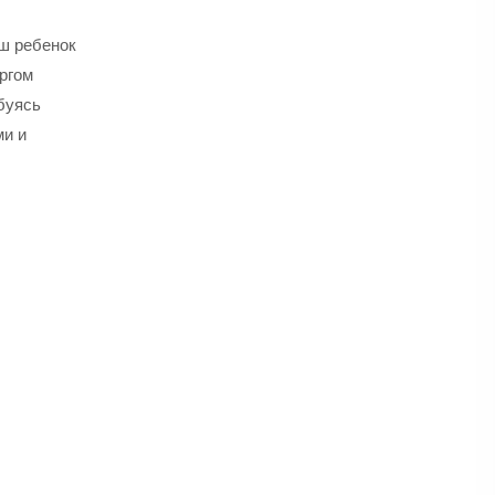
аш ребенок
оргом
буясь
ми и