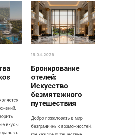
15.04.2026
тва
Бронирование
xos
отелей:
Искусство
безмятежного
является
путешествия
ожений,
ворить
Добро пожаловать в мир
ые вкусы.
безграничных возможностей,
оранов с
где каждое путешествие