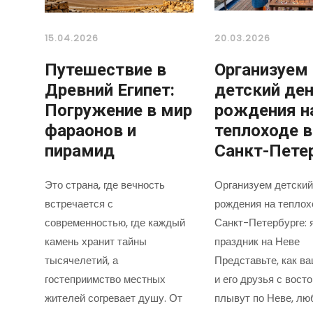
15.04.2026
20.03.2026
Путешествие в
Организуем
Древний Египет:
детский де
Погружение в мир
рождения н
фараонов и
теплоходе в
пирамид
Санкт-Пете
Это страна, где вечность
Организуем детский
встречается с
рождения на теплох
современностью, где каждый
Санкт-Петербурге: 
камень хранит тайны
праздник на Неве
тысячелетий, а
Представьте, как в
гостеприимство местных
и его друзья с вост
жителей согревает душу. От
плывут по Неве, лю