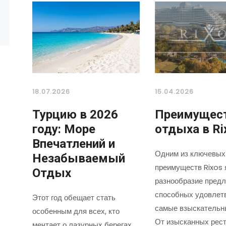
18.07.2026
15.04.2026
Турцию в 2026
Преимущес
году: Море
отдыха в Ri
Впечатлений и
Одним из ключевых
Незабываемый
преимуществ Rixos 
Отдых
разнообразие предл
способных удовлет
Этот год обещает стать
самые взыскательн
особенным для всех, кто
От изысканных рест
мечтает о лазурных берегах,