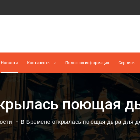
Новости
Континенты
Полезная информация
Cервисы
ткрылась поющая ды
ости
В Бремене открылась поющая дыра для д