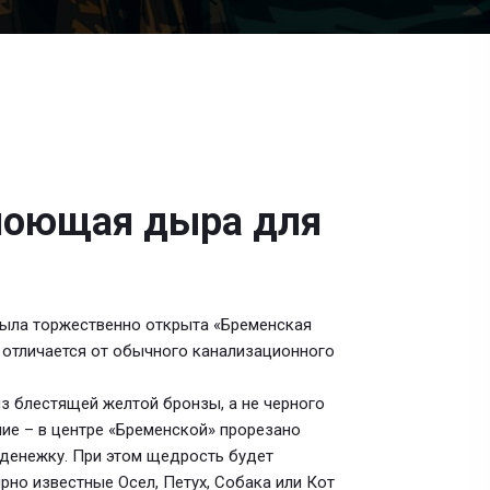
поющая дыра для
была торжественно открыта «Бременская
 отличается от обычного канализационного
из блестящей желтой бронзы, а не черного
чие – в центре «Бременской» прорезано
ь денежку. При этом щедрость будет
рно известные Осел, Петух, Собака или Кот