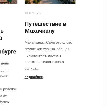
19.11.2025
Путешествие в
нь
Махачкалу
а
Махачкала... Само это слово
звучит как музыка, обещая
рбурге
приключение, ароматы
востока и тепло южного
 день
солнца…
оде в
яркий
подробнее
аш ребенок
оргом
буясь