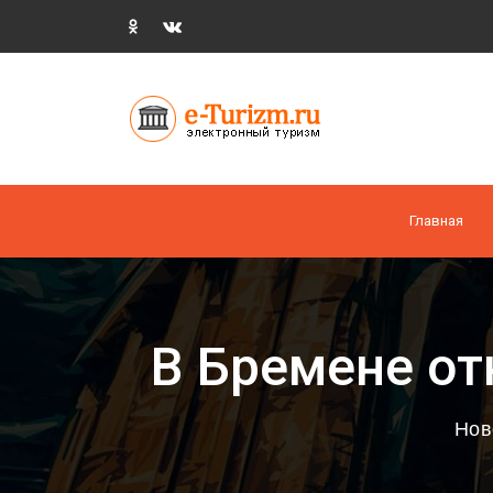
Главная
В Бремене о
Нов