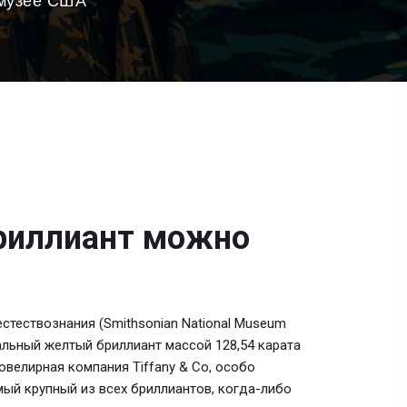
 музее США
риллиант можно
стествознания (Smithsonian National Museum
кальный желтый бриллиант массой 128,54 карата
велирная компания Tiffany & Co, особо
амый крупный из всех бриллиантов, когда-либо