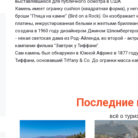
выставлявшихся для публичного осмотра в США.
Камень имеет огранку cushion (квадратная форма), у нег
броши "Птица на камне" (Bird on a Rock). Он изображает
платины, инкрустированная белыми и желтыми бриллиан
создана в 1960 году дизайнером Джином Шлюмбергером
- некая светская дама из Род-Айленда, во второй - акт
кампании фильма "Завтрак у Тиффани".
Сам камень был обнаружен в Южной Африке в 1877 году
Тиффани, основавший Tiffany & Co. До огранки масса ка
Последние 
всё о тури