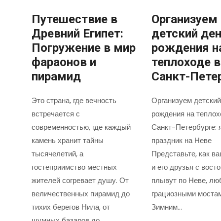
Путешествие в
Организуем
Древний Египет:
детский де
Погружение в мир
рождения н
фараонов и
теплоходе в
пирамид
Санкт-Пете
Это страна, где вечность
Организуем детский
встречается с
рождения на теплох
современностью, где каждый
Санкт-Петербурге: 
камень хранит тайны
праздник на Неве
тысячелетий, а
Представьте, как в
гостеприимство местных
и его друзья с вост
жителей согревает душу. От
плывут по Неве, лю
величественных пирамид до
грациозными моста
тихих берегов Нила, от
Зимним…
шумных базаров до