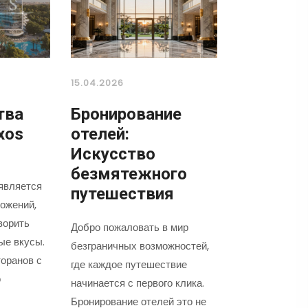
15.04.2026
тва
Бронирование
xos
отелей:
Искусство
безмятежного
является
путешествия
ожений,
ворить
Добро пожаловать в мир
ые вкусы.
безграничных возможностей,
оранов с
где каждое путешествие
о
начинается с первого клика.
Бронирование отелей это не