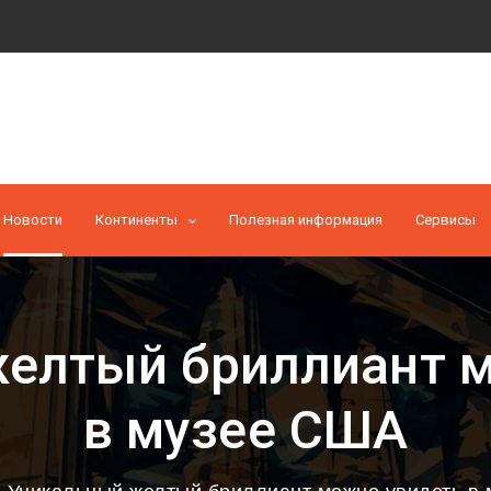
Новости
Континенты
Полезная информация
Cервисы
елтый бриллиант 
в музее США