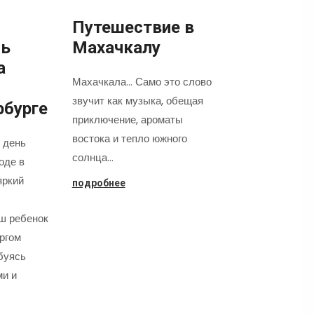
Путешествие в
нь
Махачкалу
а
Махачкала... Само это слово
звучит как музыка, обещая
рбурге
приключение, ароматы
востока и тепло южного
 день
солнца…
оде в
яркий
подробнее
аш ребенок
оргом
буясь
ми и