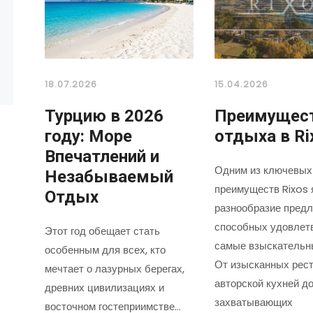
18.07.2026
15.04.2026
Турцию в 2026
Преимущес
году: Море
отдыха в Ri
Впечатлений и
Одним из ключевых
Незабываемый
преимуществ Rixos 
Отдых
разнообразие предл
способных удовлет
Этот год обещает стать
самые взыскательн
особенным для всех, кто
От изысканных рест
мечтает о лазурных берегах,
авторской кухней д
древних цивилизациях и
захватывающих
восточном гостеприимстве…