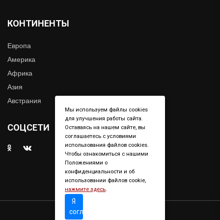
КОНТИНЕНТЫ
Европа
Америка
Африка
Азия
Австрания
Мы используем файлы cookies
для улучшения работы сайта.
СОЦСЕТИ
Оставаясь на нашем сайте, вы
соглашаетесь с условиями
использования файлов cookies.
Чтобы ознакомиться с нашими
Положениями о
конфиденциальности и об
использовании файлов cookie,
нажмите здесь
.
Я
согласен
Copyright © 2019. All right reserved