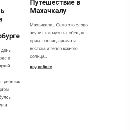
Путешествие в
нь
Махачкалу
а
Махачкала... Само это слово
звучит как музыка, обещая
рбурге
приключение, ароматы
востока и тепло южного
 день
солнца…
оде в
яркий
подробнее
аш ребенок
оргом
буясь
ми и