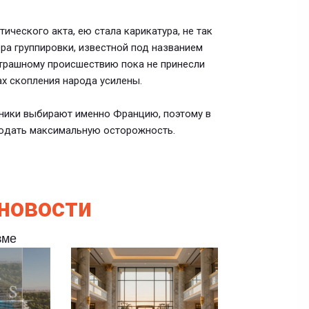
ического акта, ею стала карикатура, не так
а группировки, известной под названием
страшному происшествию пока не принесли
ах скопления народа усилены.
нники выбирают именно Францию, поэтому в
юдать максимальную осторожность.
новости
зме