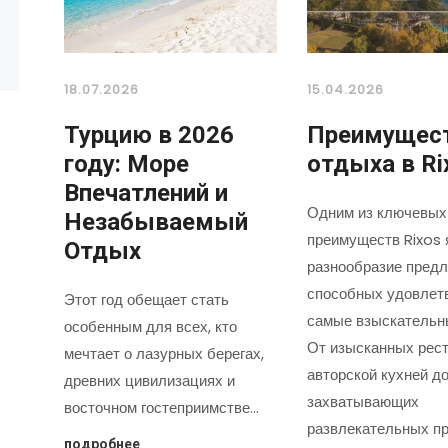
18.07.2026
15.04.2026
Турцию в 2026
Преимущес
году: Море
отдыха в Ri
Впечатлений и
Одним из ключевых
Незабываемый
преимуществ Rixos 
Отдых
разнообразие предл
способных удовлет
Этот год обещает стать
самые взыскательн
особенным для всех, кто
От изысканных рест
мечтает о лазурных берегах,
авторской кухней д
древних цивилизациях и
захватывающих
восточном гостеприимстве…
развлекательных пр
подробнее