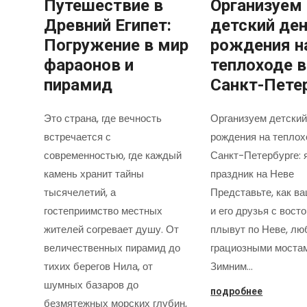
Путешествие в
Организуем
Древний Египет:
детский де
Погружение в мир
рождения н
фараонов и
теплоходе в
пирамид
Санкт-Пете
Это страна, где вечность
Организуем детский
встречается с
рождения на теплох
современностью, где каждый
Санкт-Петербурге: 
камень хранит тайны
праздник на Неве
тысячелетий, а
Представьте, как в
гостеприимство местных
и его друзья с вост
жителей согревает душу. От
плывут по Неве, лю
величественных пирамид до
грациозными моста
тихих берегов Нила, от
Зимним…
шумных базаров до
подробнее
безмятежных морских глубин,