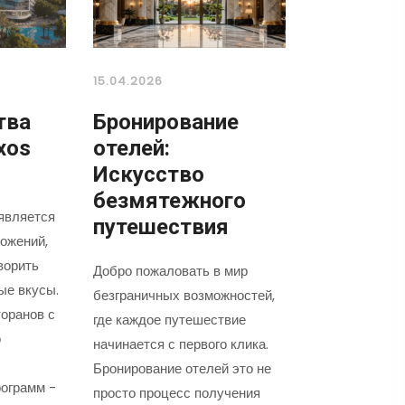
15.04.2026
тва
Бронирование
xos
отелей:
Искусство
безмятежного
является
путешествия
ожений,
ворить
Добро пожаловать в мир
ые вкусы.
безграничных возможностей,
оранов с
где каждое путешествие
о
начинается с первого клика.
Бронирование отелей это не
ограмм -
просто процесс получения