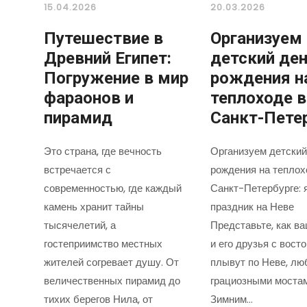
15.04.2026
20.03.2026
Путешествие в
Организуем
Древний Египет:
детский де
Погружение в мир
рождения н
фараонов и
теплоходе в
пирамид
Санкт-Пете
Это страна, где вечность
Организуем детский
встречается с
рождения на теплох
современностью, где каждый
Санкт-Петербурге: 
камень хранит тайны
праздник на Неве
тысячелетий, а
Представьте, как в
гостеприимство местных
и его друзья с вост
жителей согревает душу. От
плывут по Неве, лю
величественных пирамид до
грациозными моста
тихих берегов Нила, от
Зимним…