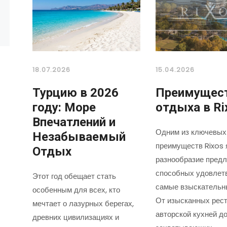
18.07.2026
15.04.2026
Турцию в 2026
Преимущес
году: Море
отдыха в Ri
Впечатлений и
Одним из ключевых
Незабываемый
преимуществ Rixos 
Отдых
разнообразие предл
способных удовлет
Этот год обещает стать
самые взыскательн
особенным для всех, кто
От изысканных рест
мечтает о лазурных берегах,
авторской кухней д
древних цивилизациях и