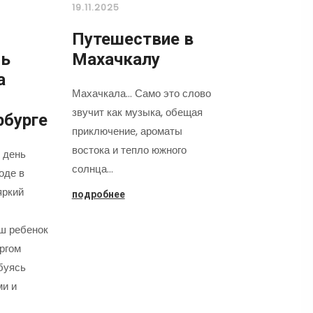
19.11.2025
Путешествие в
нь
Махачкалу
а
Махачкала... Само это слово
звучит как музыка, обещая
рбурге
приключение, ароматы
востока и тепло южного
 день
солнца…
оде в
яркий
подробнее
аш ребенок
оргом
буясь
ми и