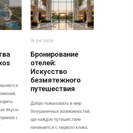
15.04.2026
тва
Бронирование
xos
отелей:
Искусство
безмятежного
является
путешествия
ожений,
ворить
Добро пожаловать в мир
ые вкусы.
безграничных возможностей,
оранов с
где каждое путешествие
о
начинается с первого клика.