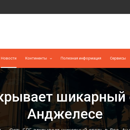
Новости
Континенты
Полезная информация
Cервисы
крывает шикарный 
Анджелесе