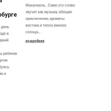
а
Махачкала... Само это слово
звучит как музыка, обещая
рбурге
приключение, ароматы
востока и тепло южного
 день
солнца…
оде в
яркий
подробнее
аш ребенок
оргом
буясь
ми и