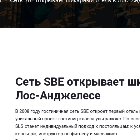
и
Сеть SBE открывает шикарный отель в Лос-А
Сеть SBE открывает ш
Лос-Анджелесе
В 2008 году гостиничная сеть SBE откроет первый отель
уникальный проект гостиниц класса ультралюкс. По сло
SLS станет индивидуальный подход к постояльцам: к усл
консьерж, инструктор по фитнесу и массажист.