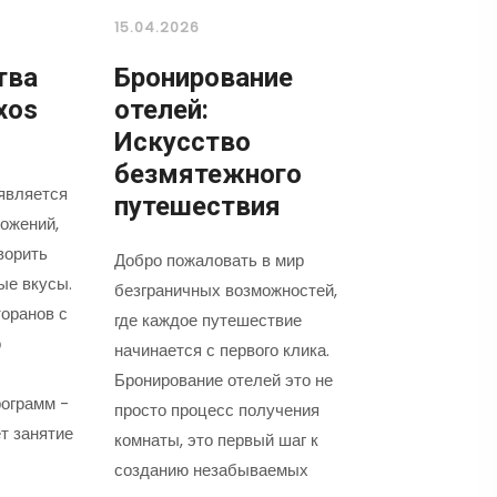
15.04.2026
тва
Бронирование
xos
отелей:
Искусство
безмятежного
является
путешествия
ожений,
ворить
Добро пожаловать в мир
ые вкусы.
безграничных возможностей,
оранов с
где каждое путешествие
о
начинается с первого клика.
Бронирование отелей это не
ограмм -
просто процесс получения
т занятие
комнаты, это первый шаг к
созданию незабываемых