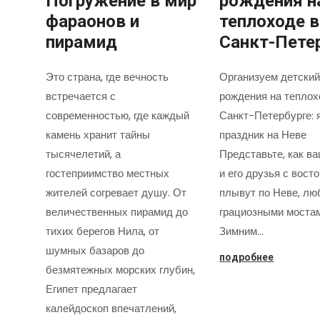
Погружение в мир
рождения н
фараонов и
теплоходе в
пирамид
Санкт-Пете
Это страна, где вечность
Организуем детский
встречается с
рождения на теплох
современностью, где каждый
Санкт-Петербурге: 
камень хранит тайны
праздник на Неве
тысячелетий, а
Представьте, как в
гостеприимство местных
и его друзья с вост
жителей согревает душу. От
плывут по Неве, лю
величественных пирамид до
грациозными моста
тихих берегов Нила, от
Зимним…
шумных базаров до
подробнее
безмятежных морских глубин,
Египет предлагает
калейдоскоп впечатлений,