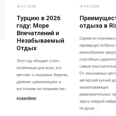
18.07.2026
15.04.2026
Турцию в 2026
Преимущес
году: Море
отдыха в Ri
Впечатлений и
Одним из ключевых
Незабываемый
преимуществ Rixos 
Отдых
разнообразие предл
способных удовлет
Этот год обещает стать
самые взыскательн
особенным для всех, кто
От изысканных рест
мечтает о лазурных берегах,
авторской кухней д
древних цивилизациях и
захватывающих
восточном гостеприимстве…
развлекательных пр
подробнее
здесь каждый найде
по душе.…