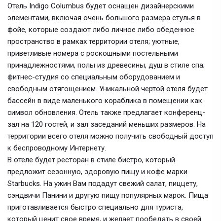
Отель Indigo Columbus будет оснащен дизайнерскими
элементами, включая очень большого размера стулья в
фойе, которые создают либо личное либо обеденное
пространство в рамках территории отеля; уютные,
приветливые номера с роскошными постельными
принадлежностями, полы из древесины, душ в стиле спа;
фитнес-студия со специальным оборудованием и
свободным отягощением. Уникальной чертой отеля будет
бассейн в виде маленького кораблика в помещении как
символ обновления. Отель также предлагает конференц-
зал на 120 гостей, и зал заседаний меньших размеров. На
территории всего отеля можно получить свободный доступ
к беспроводному Интернету.
В отеле будет ресторан в стиле бистро, который
предложит сезонную, здоровую пищу и кофе марки
Starbucks. На ужин Вам подадут свежий салат, пиццету,
сэндвичи Панини и другую пищу популярных марок. Пища
приготавливается быстро специально для туриста,
который ценит свое время, и желает пообедать в своей