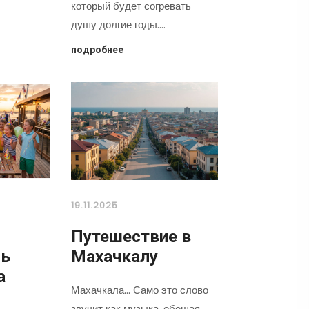
который будет согревать
душу долгие годы.…
подробнее
19.11.2025
Путешествие в
нь
Махачкалу
а
Махачкала... Само это слово
звучит как музыка, обещая