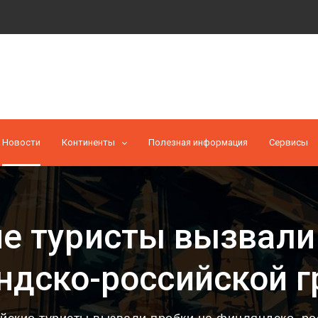
Новости
Континенты
Полезная информация
Cервисы
е туристы вызвали
ндско-российской г