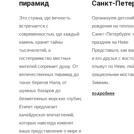
пирамид
Санкт-Пете
Это страна, где вечность
Организуем детский
встречается с
рождения на теплох
современностью, где каждый
Санкт-Петербурге: 
камень хранит тайны
праздник на Неве
тысячелетий, а
Представьте, как в
гостеприимство местных
и его друзья с вост
жителей согревает душу. От
плывут по Неве, лю
величественных пирамид до
грациозными моста
тихих берегов Нила, от
Зимним…
шумных базаров до
подробнее
безмятежных морских глубин,
Египет предлагает
калейдоскоп впечатлений,
которые навсегда изменят
ваше представление о мире и