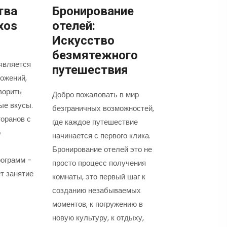
тва
Бронирование
xos
отелей:
Искусство
безмятежного
является
путешествия
ожений,
ворить
Добро пожаловать в мир
ые вкусы.
безграничных возможностей,
оранов с
где каждое путешествие
о
начинается с первого клика.
Бронирование отелей это не
ограмм -
просто процесс получения
т занятие
комнаты, это первый шаг к
созданию незабываемых
моментов, к погружению в
новую культуру, к отдыху,