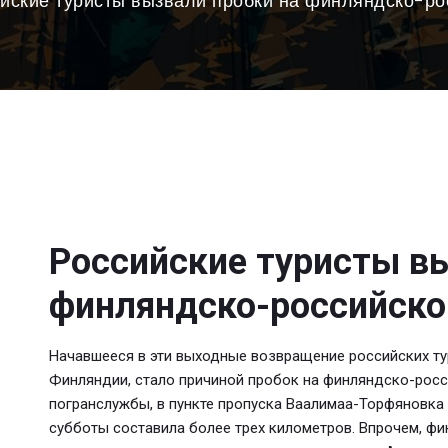
йские туристы вызвали пробки на финляндско-ро
Российские туристы вы
финляндско-российско
Начавшееся в эти выходные возвращение российских ту
Финляндии, стало причиной пробок на финляндско-рос
погранслужбы, в пункте пропуска Ваалимаа-Торфяновка
субботы составила более трех километров. Впрочем, фи