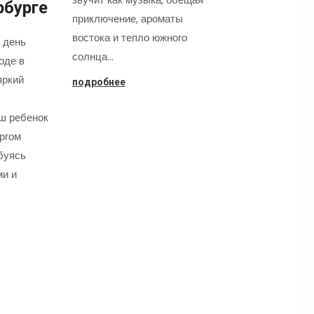
рбурге
приключение, ароматы
востока и тепло южного
 день
солнца…
оде в
яркий
подробнее
аш ребенок
оргом
буясь
ми и