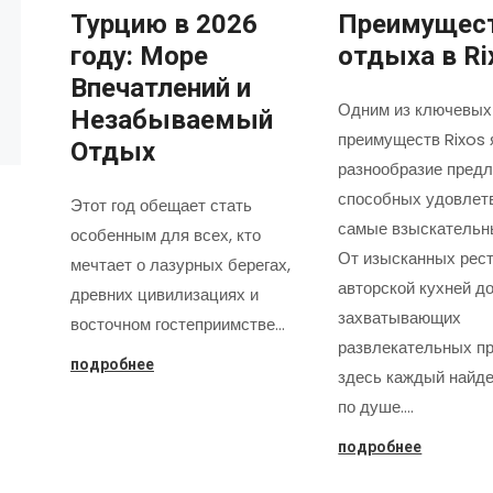
Турцию в 2026
Преимущес
году: Море
отдыха в Ri
Впечатлений и
Одним из ключевых
Незабываемый
преимуществ Rixos 
Отдых
разнообразие предл
способных удовлет
Этот год обещает стать
самые взыскательн
особенным для всех, кто
От изысканных рест
мечтает о лазурных берегах,
авторской кухней д
древних цивилизациях и
захватывающих
восточном гостеприимстве…
развлекательных пр
подробнее
здесь каждый найде
по душе.…
подробнее