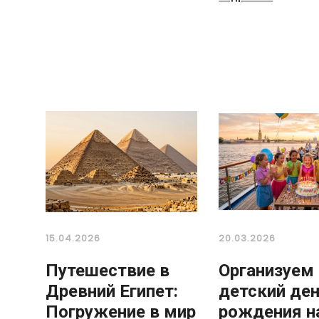
15.04.2026
20.03.2026
Путешествие в
Организуем
Древний Египет:
детский де
Погружение в мир
рождения н