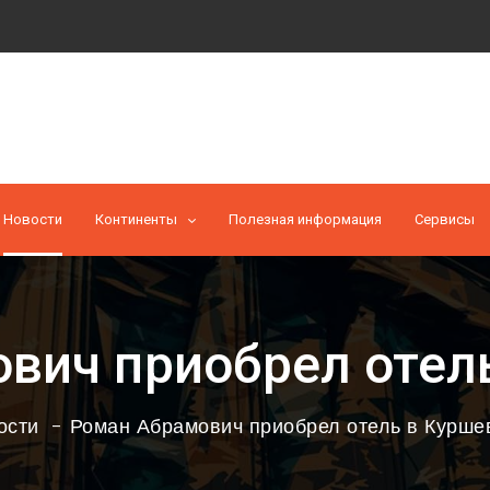
Новости
Континенты
Полезная информация
Cервисы
вич приобрел отел
ости
Роман Абрамович приобрел отель в Курше