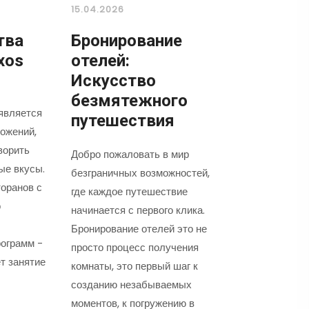
15.04.2026
тва
Бронирование
xos
отелей:
Искусство
безмятежного
является
путешествия
ожений,
ворить
Добро пожаловать в мир
ые вкусы.
безграничных возможностей,
оранов с
где каждое путешествие
о
начинается с первого клика.
Бронирование отелей это не
ограмм -
просто процесс получения
т занятие
комнаты, это первый шаг к
созданию незабываемых
моментов, к погружению в