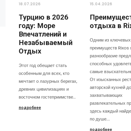
18.07.2026
15.04.2026
Турцию в 2026
Преимущес
году: Море
отдыха в Ri
Впечатлений и
Одним из ключевых
Незабываемый
преимуществ Rixos 
Отдых
разнообразие предл
способных удовлет
Этот год обещает стать
самые взыскательн
особенным для всех, кто
От изысканных рест
мечтает о лазурных берегах,
авторской кухней д
древних цивилизациях и
захватывающих
восточном гостеприимстве…
развлекательных пр
подробнее
здесь каждый найде
по душе.…
подробнее