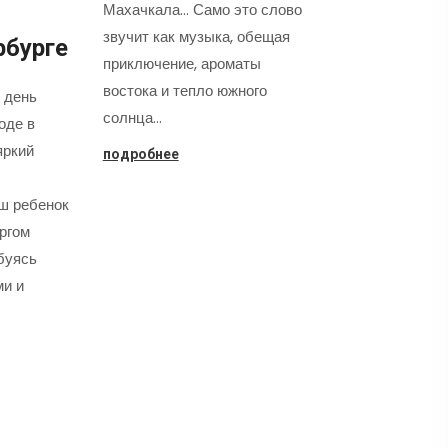
Махачкала... Само это слово
звучит как музыка, обещая
рбурге
приключение, ароматы
востока и тепло южного
 день
солнца…
оде в
яркий
подробнее
аш ребенок
оргом
буясь
ми и