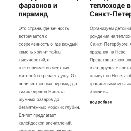
фараонов и
теплоходе в
пирамид
Санкт-Пете
Это страна, где вечность
Организуем детский
встречается с
рождения на теплох
современностью, где каждый
Санкт-Петербурге: 
камень хранит тайны
праздник на Неве
тысячелетий, а
Представьте, как в
гостеприимство местных
и его друзья с вост
жителей согревает душу. От
плывут по Неве, лю
величественных пирамид до
грациозными моста
тихих берегов Нила, от
Зимним…
шумных базаров до
подробнее
безмятежных морских глубин,
Египет предлагает
калейдоскоп впечатлений,
которые навсегда изменят