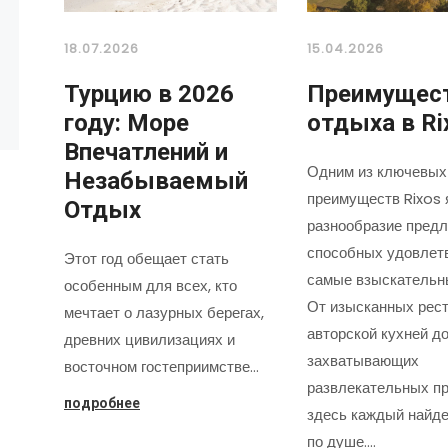
18.07.2026
15.04.2026
Турцию в 2026
Преимущес
году: Море
отдыха в Ri
Впечатлений и
Одним из ключевых
Незабываемый
преимуществ Rixos 
Отдых
разнообразие предл
способных удовлет
Этот год обещает стать
самые взыскательн
особенным для всех, кто
От изысканных рест
мечтает о лазурных берегах,
авторской кухней д
древних цивилизациях и
захватывающих
восточном гостеприимстве…
развлекательных пр
подробнее
здесь каждый найде
по душе.…