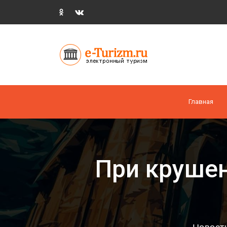
Главная
При крушен