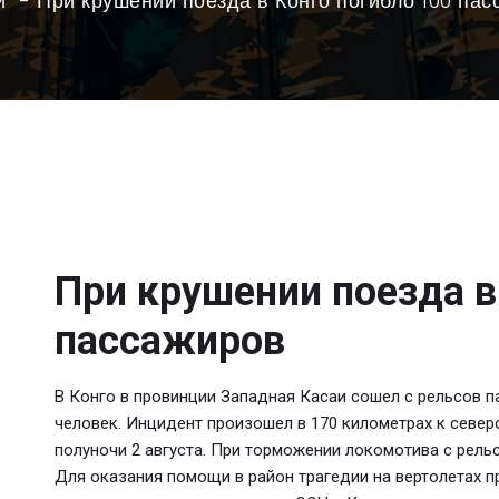
и
При крушении поезда в Конго погибло 100 па
При крушении поезда в
пассажиров
В Конго в провинции Западная Касаи сошел с рельсов п
человек. Инцидент произошел в 170 километрах к север
полуночи 2 августа. При торможении локомотива с рельс
Для оказания помощи в район трагедии на вертолетах 