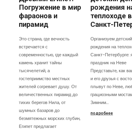
Погружение в мир
рождения н
фараонов и
теплоходе в
пирамид
Санкт-Пете
Это страна, где вечность
Организуем детский
встречается с
рождения на теплох
современностью, где каждый
Санкт-Петербурге: 
камень хранит тайны
праздник на Неве
тысячелетий, а
Представьте, как в
гостеприимство местных
и его друзья с вост
жителей согревает душу. От
плывут по Неве, лю
величественных пирамид до
грациозными моста
тихих берегов Нила, от
Зимним…
шумных базаров до
подробнее
безмятежных морских глубин,
Египет предлагает