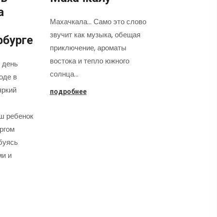
а
Махачкала... Само это слово
звучит как музыка, обещая
рбурге
приключение, ароматы
востока и тепло южного
 день
солнца…
оде в
яркий
подробнее
аш ребенок
оргом
буясь
ми и