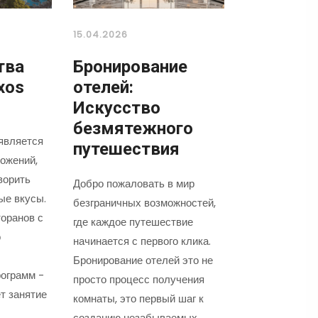
15.04.2026
тва
Бронирование
xos
отелей:
Искусство
безмятежного
является
путешествия
ожений,
ворить
Добро пожаловать в мир
ые вкусы.
безграничных возможностей,
оранов с
где каждое путешествие
о
начинается с первого клика.
Бронирование отелей это не
ограмм -
просто процесс получения
т занятие
комнаты, это первый шаг к
созданию незабываемых