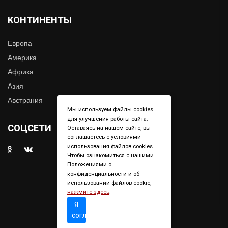
КОНТИНЕНТЫ
Европа
Америка
Африка
Азия
Австрания
Мы используем файлы cookies
для улучшения работы сайта.
СОЦСЕТИ
Оставаясь на нашем сайте, вы
соглашаетесь с условиями
использования файлов cookies.
Чтобы ознакомиться с нашими
Положениями о
конфиденциальности и об
использовании файлов cookie,
нажмите здесь
.
Я
согласен
Copyright © 2019. All right reserved