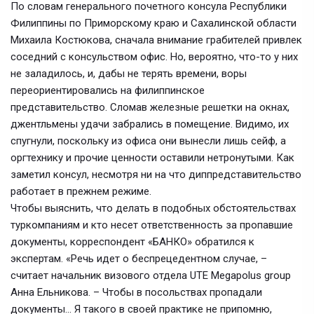
По словам генерального почетного консула Республики
Филиппины по Приморскому краю и Сахалинской области
Михаила Костюкова, сначала внимание грабителей привлек
соседний с консульством офис. Но, вероятно, что-то у них
не заладилось, и, дабы не терять времени, воры
переориентировались на филиппинское
представительство. Сломав железные решетки на окнах,
джентльмены удачи забрались в помещение. Видимо, их
спугнули, поскольку из офиса они вынесли лишь сейф, а
оргтехнику и прочие ценности оставили нетронутыми. Как
заметил консул, несмотря ни на что диппредставительство
работает в прежнем режиме.
Чтобы выяснить, что делать в подобных обстоятельствах
туркомпаниям и кто несет ответственность за пропавшие
документы, корреспондент «БАНКО» обратился к
экспертам. «Речь идет о беспрецедентном случае, –
считает начальник визового отдела UTE Megapolus group
Анна Ельникова. – Чтобы в посольствах пропадали
документы… Я такого в своей практике не припомню,