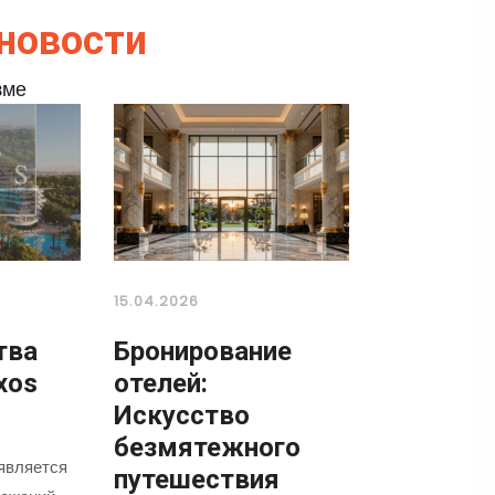
новости
зме
15.04.2026
тва
Бронирование
xos
отелей:
Искусство
безмятежного
является
путешествия