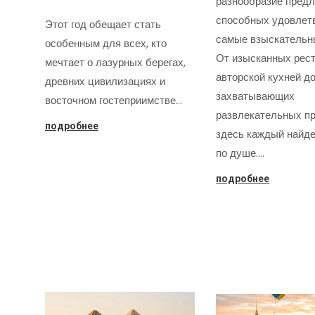
разнообразие предл
способных удовлет
Этот год обещает стать
самые взыскательн
особенным для всех, кто
От изысканных рест
мечтает о лазурных берегах,
авторской кухней д
древних цивилизациях и
захватывающих
восточном гостеприимстве…
развлекательных пр
подробнее
здесь каждый найде
по душе.…
подробнее