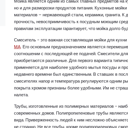
Мойка является одним из самых главных предметов на к
но и для разморозки продуктов питания. Кухонные мойки
материалов – нержавеющей стали, керамики, гранита. К 
прочность, невосприимчивость к посудным моющим сред
правилам эксплуатации гарантирует, что мойка долго бу
Смеситель - это важная составляющая мойки для кухни 
МА
. Его основным предназначением является перемешив
соотношении с последующей ее подачей. Смесители для 
приобретаются различные. Для первого варианта типично
применяется для наиболее удобного мытья посуды и про
недавнего времени был единственным. В ставших в по
смесителях напор и температура регулируются одним ры
покрыта хромом признаны более удобными. Им не страшн
налета.
Трубы, изготовленные из полимерных материалов - наи
современных домов. Полипропиленовые трубы являются 
вида. Приверженность людей к ним несложно объясняетс
не странно. Не все трубы, кроме полипропиленовых смо