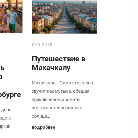
19.11.2025
Путешествие в
нь
Махачкалу
а
Махачкала... Само это слово
звучит как музыка, обещая
рбурге
приключение, ароматы
востока и тепло южного
 день
солнца…
оде в
яркий
подробнее