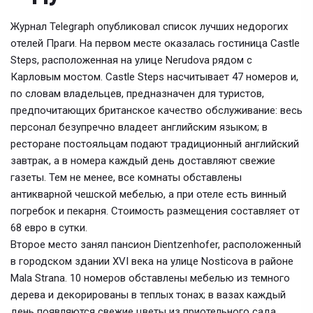
Журнал Telegraph опубликовал список лучших недорогих
отелей Праги. На первом месте оказалась гостиница Castle
Steps, расположенная на улице Nerudova рядом с
Карловым мостом. Castle Steps насчитывает 47 номеров и,
по словам владельцев, предназначен для туристов,
предпочитающих британское качество обслуживание: весь
персонал безупречно владеет английским языком; в
ресторане постояльцам подают традиционный английский
завтрак, а в номера каждый день доставляют свежие
газеты. Тем не менее, все комнаты обставлены
антикварной чешской мебелью, а при отеле есть винный
погребок и пекарня. Стоимость размещения составляет от
68 евро в сутки.
Второе место занял пансион Dientzenhofer, расположенный
в городском здании XVI века на улице Nosticova в районе
Mala Strana. 10 номеров обставлены мебелью из темного
дерева и декорированы в теплых тонах; в вазах каждый
день появляются свежие цветы из приотельного сада.