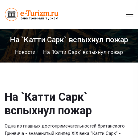
На `Катти Сарк` вспыхнул пожар
Новости
На `Катти Сарк` вспыхнул пожар
На `Катти Сарк`
вспыхнул пожар
Одна из главных достопримечательностей британского
Гринвича - знаменитый клипер XIX века "Катти Сарк" -