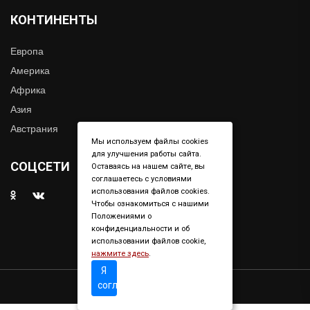
КОНТИНЕНТЫ
Европа
Америка
Африка
Азия
Австрания
Мы используем файлы cookies
для улучшения работы сайта.
СОЦСЕТИ
Оставаясь на нашем сайте, вы
соглашаетесь с условиями
использования файлов cookies.
Чтобы ознакомиться с нашими
Положениями о
конфиденциальности и об
использовании файлов cookie,
нажмите здесь
.
Я
согласен
Copyright © 2019. All right reserved