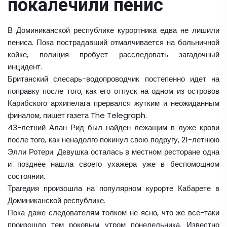
покалечили пенис
В Доминиканской республике курортника едва не лишили
пениса. Пока пострадавший отмалчивается на больничной
койке, полиция пробует расследовать загадочный
инцидент.
Британский слесарь-водопроводчик постепенно идет на
поправку после того, как его отпуск на одном из островов
Карибского архипелага прервался жутким и неожиданным
финалом, пишет газета The Telegraph.
43-летний Алан Рид был найден лежащим в луже крови
после того, как ненадолго покинул свою подругу, 21-летнюю
Элли Ротери. Девушка осталась в местном ресторане одна
и позднее нашла своего ухажера уже в беспомощном
состоянии.
Трагедия произошла на популярном курорте Кабарете в
Доминиканской республике.
Пока даже следователям толком не ясно, что же все-таки
произошло тем роковым утром понедельника. Известно