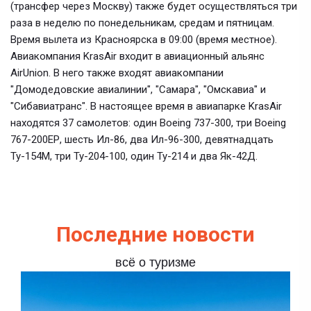
(трансфер через Москву) также будет осуществляться три
раза в неделю по понедельникам, средам и пятницам.
Время вылета из Красноярска в 09:00 (время местное).
Авиакомпания KrasAir входит в авиационный альянс
AirUnion. В него также входят авиакомпании
"Домодедовские авиалинии", "Самара", "Омскавиа" и
"Сибавиатранс". В настоящее время в авиапарке KrasAir
находятся 37 самолетов: один Boeing 737-300, три Boeing
767-200ЕР, шесть Ил-86, два Ил-96-300, девятнадцать
Ту-154М, три Ту-204-100, один Ту-214 и два Як-42Д.
Последние новости
всё о туризме