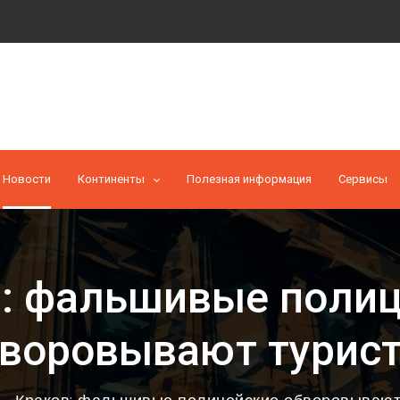
Новости
Континенты
Полезная информация
Cервисы
: фальшивые поли
воровывают турис