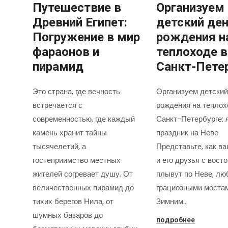
Путешествие в
Организуем
Древний Египет:
детский де
Погружение в мир
рождения н
фараонов и
теплоходе в
пирамид
Санкт-Пете
Это страна, где вечность
Организуем детский
встречается с
рождения на теплох
современностью, где каждый
Санкт-Петербурге: 
камень хранит тайны
праздник на Неве
тысячелетий, а
Представьте, как в
гостеприимство местных
и его друзья с вост
жителей согревает душу. От
плывут по Неве, лю
величественных пирамид до
грациозными моста
тихих берегов Нила, от
Зимним…
шумных базаров до
подробнее