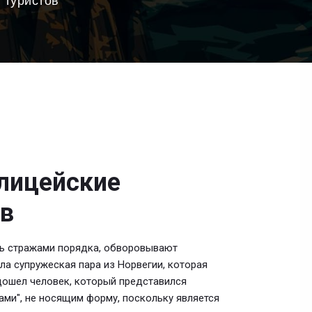
 туристов
лицейские
ов
сь стражами порядка, обворовывают
ла супружеская пара из Норвегии, которая
дошел человек, который представился
ами", не носящим форму, поскольку является