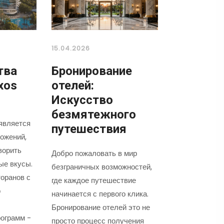
15.04.2026
тва
Бронирование
xos
отелей:
Искусство
безмятежного
является
путешествия
ожений,
ворить
Добро пожаловать в мир
ые вкусы.
безграничных возможностей,
оранов с
где каждое путешествие
о
начинается с первого клика.
Бронирование отелей это не
ограмм -
просто процесс получения