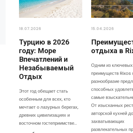
18.07.2026
15.04.2026
Турцию в 2026
Преимущес
году: Море
отдыха в Ri
Впечатлений и
Одним из ключевых
Незабываемый
преимуществ Rixos 
Отдых
разнообразие предл
способных удовлет
Этот год обещает стать
самые взыскательн
особенным для всех, кто
От изысканных рест
мечтает о лазурных берегах,
авторской кухней д
древних цивилизациях и
захватывающих
восточном гостеприимстве…
развлекательных пр