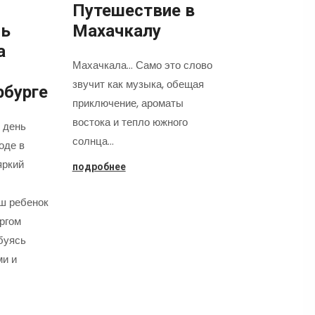
Путешествие в
нь
Махачкалу
а
Махачкала... Само это слово
звучит как музыка, обещая
рбурге
приключение, ароматы
востока и тепло южного
 день
солнца…
оде в
яркий
подробнее
аш ребенок
оргом
буясь
ми и