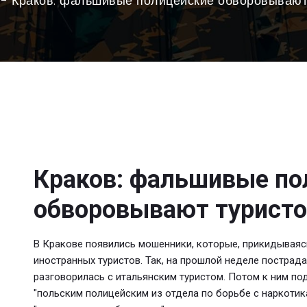
Краков: фальшивые полицейские обворовывают
Краков: фальшивые по
обворовывают турист
В Кракове появились мошенники, которые, прикидывая
иностранных туристов. Так, на прошлой неделе пострада
разговорилась с итальянским туристом. Потом к ним по
"польским полицейским из отдела по борьбе с наркотик