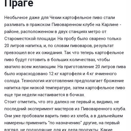
Праге
Необычное даже для Чехии картофельное пиво стали
разливать в пражском Пивоваренном клубе на Карлине -
районе, расположенном в двух станциях метро от
Староместской площади. На пробу было сварено только
20 литров напитка, и, по словам пивоваров, результат
превзошел все их ожидания. Так что теперь картофельное
пиво будут готовить в больших количествах, чтобы
хватило всем желающим. На приготовление 20 литров пива
было израсходовано 12 кг картофеля и 4 кг ячменного
солода. Технология изготовления предполагает брожение
напитка при низкой температуре, затем картофельное пиво
еще три недели настаивается в бочках.
Стоит отметить, что это далеко не первый и, видимо, не
последний эксперимент мастеров из Пивоваренного клуба.
Они уже пробовали варить пиво из хлеба, а в дальнейшем
намерены применить "по назначению" другие, на первый
взгляд, не подходящие для их дела продукты. Какие