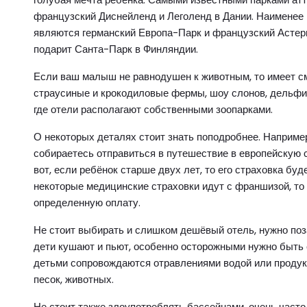
французский Диснейленд и Леголенд в Дании. Наименее
являются германский Европа-Парк и французский Астери
подарит Санта-Парк в Финляндии.
Если ваш малыш не равнодушен к животным, то имеет с
страусиные и крокодиловые фермы, шоу слонов, дельфин
где отели располагают собственными зоопарками.
О некоторых деталях стоит знать поподробнее. Например
собираетесь отправиться в путешествие в европейскую с
вот, если ребёнок старше двух лет, то его страховка буде
некоторые медицинские страховки идут с франшизой, то 
определенную оплату.
Не стоит выбирать и слишком дешёвый отель, нужно поза
дети кушают и пьют, особенно осторожными нужно быть 
детьми сопровождаются отравлениями водой или продукт
песок, животных.
Не стоит также злоупотреблять бассейнами, очень часто