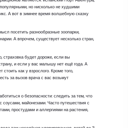
 популярными, но нисколько не худшими
кс. А вот в зимнее время волшебную сказку
мысл посетить разнообразные зоопарки,
арии. А впрочем, существует несколько стран,
, страховка будет дороже, если вы
трану, и если у вас малышу нет ещё года. А
т стоить как у взрослого. Кроме того,
есть за вызов врача с вас возьмут
ботиться о безопасности: следить за тем, что
с соусами, майонезами. Часто путешествия с
ами, простудами и аллергиями на растения,
 вода там несолёная хлорированная, детей до 3