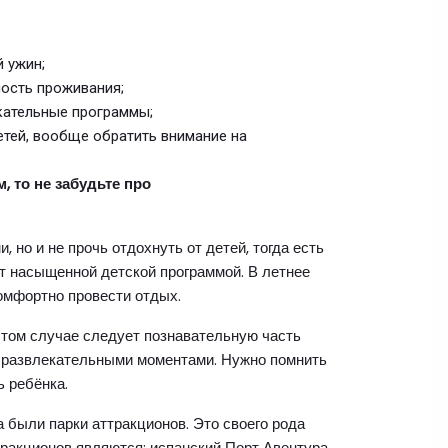
 ужин;
мость проживания;
кательные программы;
етей, вообще обратить внимание на
 то не забудьте про
 но и не прочь отдохнуть от детей, тогда есть
ют насыщенной детской программой. В летнее
комфортно провести отдых.
этом случае следует познавательную часть
 развлекательными моментами. Нужно помнить
ь ребёнка.
были парки аттракционов. Это своего рода
ракционов являются: испанский Порт Авентура,