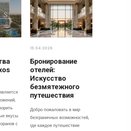
15.04.2026
тва
Бронирование
xos
отелей:
Искусство
безмятежного
является
путешествия
ожений,
ворить
Добро пожаловать в мир
ые вкусы.
безграничных возможностей,
оранов с
где каждое путешествие