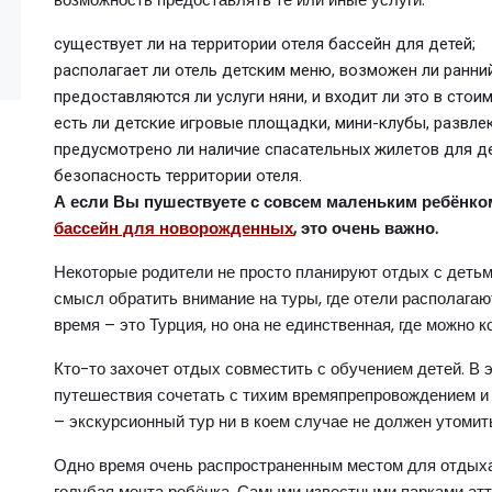
существует ли на территории отеля бассейн для детей;
располагает ли отель детским меню, возможен ли ранний
предоставляются ли услуги няни, и входит ли это в стои
есть ли детские игровые площадки, мини-клубы, развле
предусмотрено ли наличие спасательных жилетов для д
безопасность территории отеля.
А если Вы пушествуете с совсем маленьким ребёнком,
бассейн для новорожденных
, это очень важно.
Некоторые родители не просто планируют отдых с детьми,
смысл обратить внимание на туры, где отели располага
время – это Турция, но она не единственная, где можно 
Кто-то захочет отдых совместить с обучением детей. В 
путешествия сочетать с тихим времяпрепровождением и
– экскурсионный тур ни в коем случае не должен утомит
Одно время очень распространенным местом для отдыха 
голубая мечта ребёнка. Самыми известными парками атт