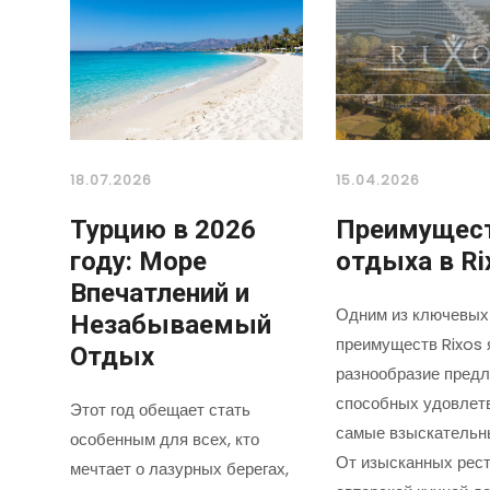
18.07.2026
15.04.2026
Турцию в 2026
Преимущес
году: Море
отдыха в Ri
Впечатлений и
Одним из ключевых
Незабываемый
преимуществ Rixos 
Отдых
разнообразие предл
способных удовлет
Этот год обещает стать
самые взыскательн
особенным для всех, кто
От изысканных рест
мечтает о лазурных берегах,