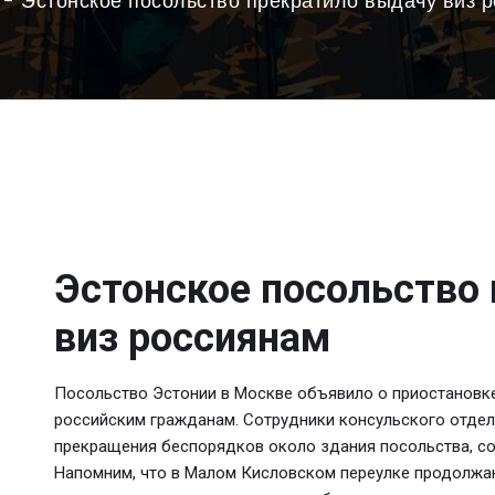
Эстонское посольство прекратило выдачу виз 
Эстонское посольство
виз россиянам
Посольство Эстонии в Москве объявило о приостановке
российским гражданам. Сотрудники консульского отде
прекращения беспорядков около здания посольства, с
Напомним, что в Малом Кисловском переулке продолжа