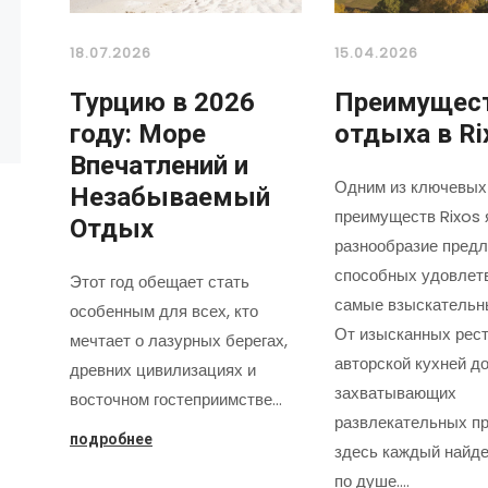
18.07.2026
15.04.2026
Турцию в 2026
Преимущес
году: Море
отдыха в Ri
Впечатлений и
Одним из ключевых
Незабываемый
преимуществ Rixos 
Отдых
разнообразие предл
способных удовлет
Этот год обещает стать
самые взыскательн
особенным для всех, кто
От изысканных рест
мечтает о лазурных берегах,
авторской кухней д
древних цивилизациях и
захватывающих
восточном гостеприимстве…
развлекательных пр
подробнее
здесь каждый найде
по душе.…