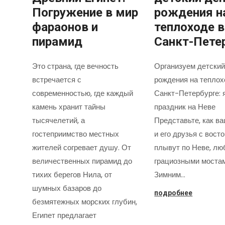
Погружение в мир
рождения н
фараонов и
теплоходе в
пирамид
Санкт-Пете
Это страна, где вечность
Организуем детский
встречается с
рождения на теплох
современностью, где каждый
Санкт-Петербурге: 
камень хранит тайны
праздник на Неве
тысячелетий, а
Представьте, как в
гостеприимство местных
и его друзья с вост
жителей согревает душу. От
плывут по Неве, лю
величественных пирамид до
грациозными моста
тихих берегов Нила, от
Зимним…
шумных базаров до
подробнее
безмятежных морских глубин,
Египет предлагает