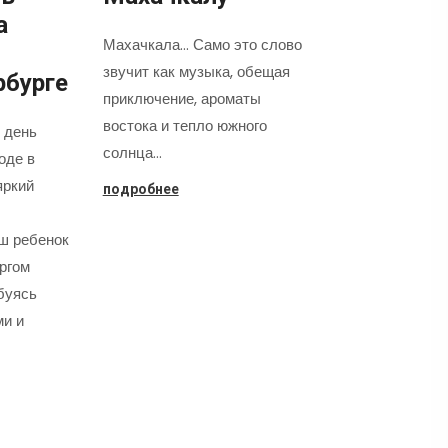
а
Махачкала... Само это слово
звучит как музыка, обещая
рбурге
приключение, ароматы
востока и тепло южного
 день
солнца…
оде в
яркий
подробнее
аш ребенок
оргом
буясь
ми и