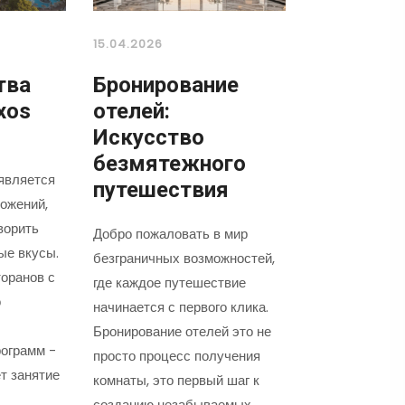
15.04.2026
тва
Бронирование
xos
отелей:
Искусство
безмятежного
является
путешествия
ожений,
ворить
Добро пожаловать в мир
ые вкусы.
безграничных возможностей,
оранов с
где каждое путешествие
о
начинается с первого клика.
Бронирование отелей это не
ограмм -
просто процесс получения
т занятие
комнаты, это первый шаг к
созданию незабываемых