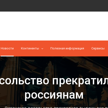
Новости
Континенты
Полезная информация
Cервисы
сольство прекрати
россиянам