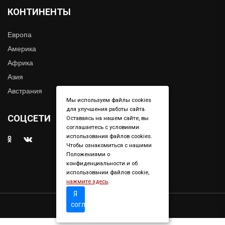
КОНТИНЕНТЫ
Европа
Америка
Африка
Азия
Австрания
Мы используем файлы cookies
для улучшения работы сайта.
СОЦСЕТИ
Оставаясь на нашем сайте, вы
соглашаетесь с условиями
использования файлов cookies.
Чтобы ознакомиться с нашими
Положениями о
конфиденциальности и об
использовании файлов cookie,
нажмите здесь
.
Я
согласен
Copyright © 2019. All right reserved