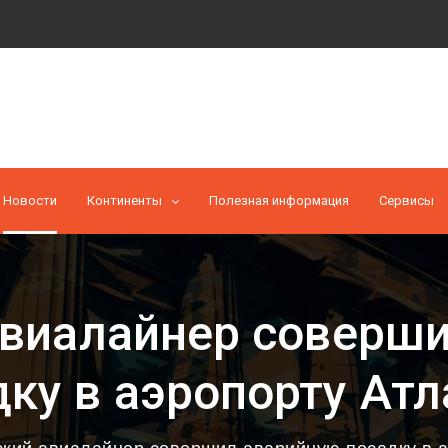
Новости
Континенты
Полезная информация
Cервисы
авиалайнер соверш
дку в аэропорту Атл