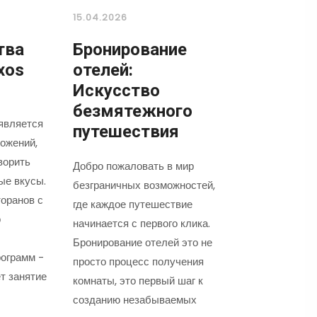
15.04.2026
тва
Бронирование
xos
отелей:
Искусство
безмятежного
является
путешествия
ожений,
ворить
Добро пожаловать в мир
ые вкусы.
безграничных возможностей,
оранов с
где каждое путешествие
о
начинается с первого клика.
Бронирование отелей это не
ограмм -
просто процесс получения
т занятие
комнаты, это первый шаг к
созданию незабываемых