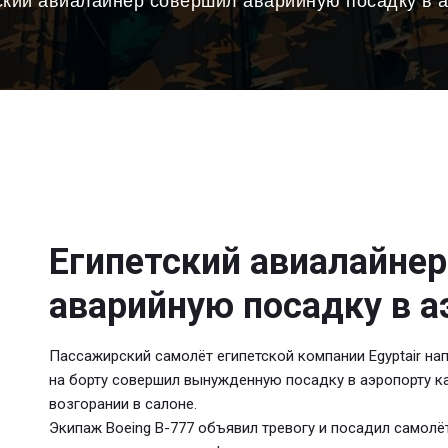
ский авиалайнер совершил аварийную посадку в а
Египетский авиалайне
аварийную посадку в а
Пассажирский самолёт египетской компании Egyptair н
на борту совершил вынужденную посадку в аэропорту к
возгорании в салоне.
Экипаж Boeing B-777 объявил тревогу и посадил самолёт