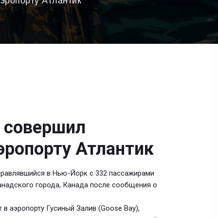
эропорту Атлантик
р совершил
эропорту Атлантик
аправлявшийся в Нью-Йорк с 332 пассажирами
анадского города, Канада после сообщения о
 в аэропорту Гусиный Залив (Goose Bay),