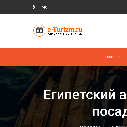
Главная
Египетский 
поса