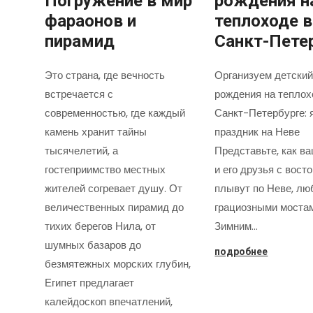
Погружение в мир
рождения н
фараонов и
теплоходе в
пирамид
Санкт-Пете
Это страна, где вечность
Организуем детский
встречается с
рождения на теплох
современностью, где каждый
Санкт-Петербурге: 
камень хранит тайны
праздник на Неве
тысячелетий, а
Представьте, как в
гостеприимство местных
и его друзья с вост
жителей согревает душу. От
плывут по Неве, лю
величественных пирамид до
грациозными моста
тихих берегов Нила, от
Зимним…
шумных базаров до
подробнее
безмятежных морских глубин,
Египет предлагает
калейдоскоп впечатлений,