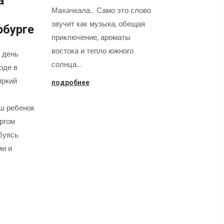
а
Махачкала... Само это слово
звучит как музыка, обещая
рбурге
приключение, ароматы
востока и тепло южного
 день
солнца…
оде в
яркий
подробнее
аш ребенок
оргом
буясь
ми и