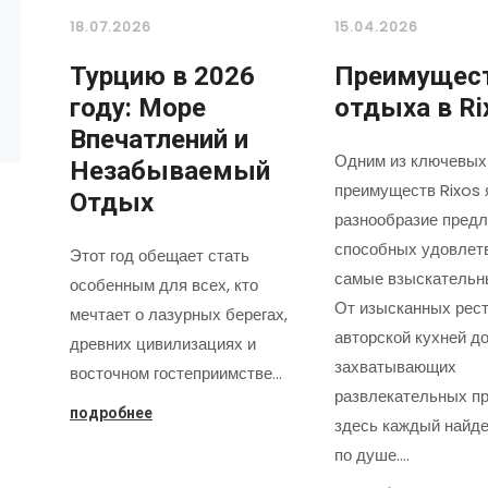
18.07.2026
15.04.2026
Турцию в 2026
Преимущес
году: Море
отдыха в Ri
Впечатлений и
Одним из ключевых
Незабываемый
преимуществ Rixos 
Отдых
разнообразие предл
способных удовлет
Этот год обещает стать
самые взыскательн
особенным для всех, кто
От изысканных рест
мечтает о лазурных берегах,
авторской кухней д
древних цивилизациях и
захватывающих
восточном гостеприимстве…
развлекательных пр
подробнее
здесь каждый найде
по душе.…