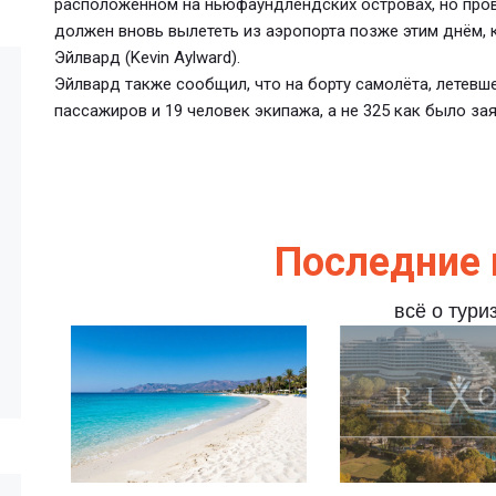
расположенном на ньюфаундлендских островах, но пров
должен вновь вылететь из аэропорта позже этим днём,
Эйлвард (Kevin Aylward).
Эйлвард также сообщил, что на борту самолёта, летевш
пассажиров и 19 человек экипажа, а не 325 как было за
Последние 
всё о тури