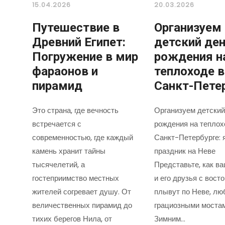
15.04.2026
20.03.2026
Путешествие в
Организуем
Древний Египет:
детский де
Погружение в мир
рождения н
фараонов и
теплоходе в
пирамид
Санкт-Пете
Это страна, где вечность
Организуем детский
встречается с
рождения на теплох
современностью, где каждый
Санкт-Петербурге: 
камень хранит тайны
праздник на Неве
тысячелетий, а
Представьте, как в
гостеприимство местных
и его друзья с вост
жителей согревает душу. От
плывут по Неве, лю
величественных пирамид до
грациозными моста
тихих берегов Нила, от
Зимним…