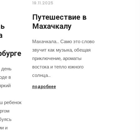
19.11.2025
Путешествие в
нь
Махачкалу
а
Махачкала... Само это слово
звучит как музыка, обещая
рбурге
приключение, ароматы
востока и тепло южного
 день
солнца…
оде в
яркий
подробнее
аш ребенок
оргом
буясь
ми и