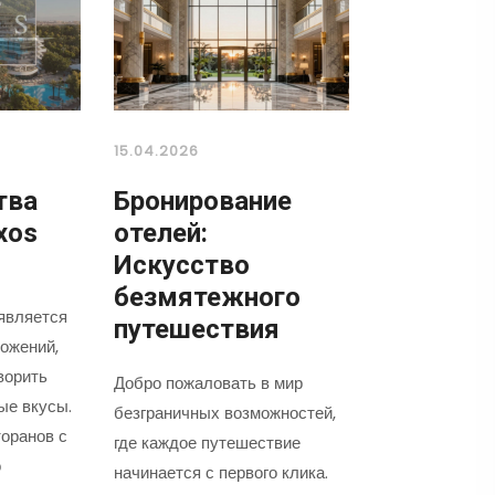
15.04.2026
тва
Бронирование
xos
отелей:
Искусство
безмятежного
является
путешествия
ожений,
ворить
Добро пожаловать в мир
ые вкусы.
безграничных возможностей,
оранов с
где каждое путешествие
о
начинается с первого клика.