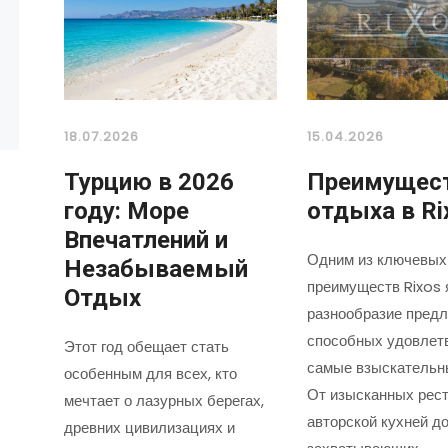
18.07.2026
15.04.2026
Турцию в 2026
Преимущес
году: Море
отдыха в Ri
Впечатлений и
Одним из ключевых
Незабываемый
преимуществ Rixos 
Отдых
разнообразие предл
способных удовлет
Этот год обещает стать
самые взыскательн
особенным для всех, кто
От изысканных рест
мечтает о лазурных берегах,
авторской кухней д
древних цивилизациях и